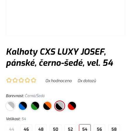
Kalhoty CXS LUXY JOSEF,
pánské, černo-šedé, vel. 54
0
x hodnoceno
0
x dotazů
Barevnost
:
Černá/Šedá
Velikost
:
54
44
46
48
50
52
54
56
58