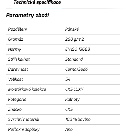
Technické specifikace
Parametry zboží
Rozdělení
Pánské
Gramáž
260 g/m2
Normy
EN ISO 13688
Střih kalhot
Standard
Barevnost
Černá/Šedá
Velikost
54
Montérková kolekce
CXS LUXY
Kategorie
Kalhoty
Značka
CXS
Svrchní materiál
100 % bavlna
Reflexní doplňky
Ano