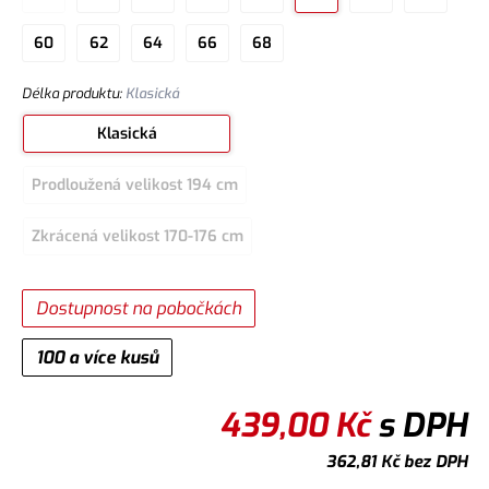
60
62
64
66
68
Délka produktu
:
Klasická
Klasická
Prodloužená velikost 194 cm
Zkrácená velikost 170-176 cm
Dostupnost na pobočkách
100 a více kusů
439,00
Kč
s DPH
362,81
Kč
bez DPH