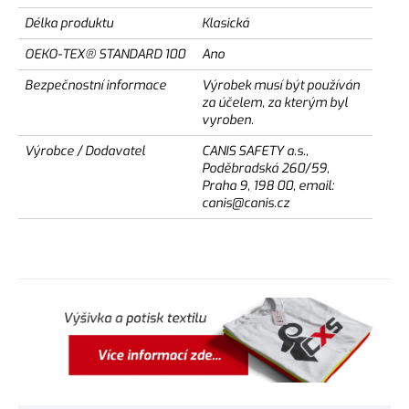
Délka produktu
Klasická
OEKO-TEX® STANDARD 100
Ano
Bezpečnostní informace
Výrobek musí být používán
za účelem, za kterým byl
vyroben.
Výrobce / Dodavatel
CANIS SAFETY a.s.,
Poděbradská 260/59,
Praha 9, 198 00, email:
canis@canis.cz