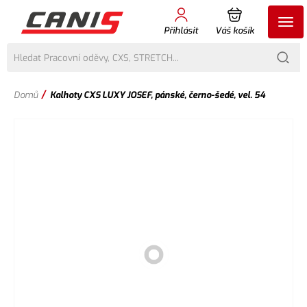
Přihlásit
Váš košík
/
Domů
Kalhoty CXS LUXY JOSEF, pánské, černo-šedé, vel. 54