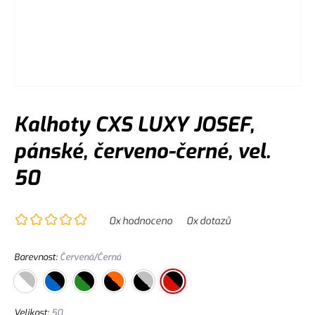
Kalhoty CXS LUXY JOSEF,
pánské, červeno-černé, vel.
50
0
x hodnoceno
0
x dotazů
Barevnost
:
Červená/Černá
Velikost
:
50