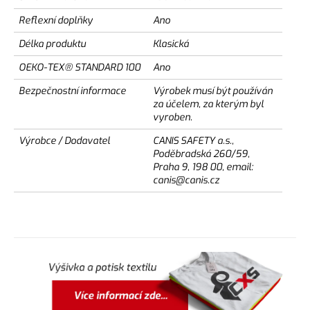
Reflexní doplňky
Ano
Délka produktu
Klasická
OEKO-TEX® STANDARD 100
Ano
Bezpečnostní informace
Výrobek musí být používán
za účelem, za kterým byl
vyroben.
Výrobce / Dodavatel
CANIS SAFETY a.s.,
Poděbradská 260/59,
Praha 9, 198 00, email:
canis@canis.cz