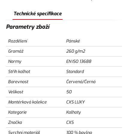
Technické specifikace
Parametry zboží
Rozdělení
Pánské
Gramáž
260 g/m2
Normy
EN ISO 13688
Střih kalhot
Standard
Barevnost
Červená/Černá
Velikost
50
Montérková kolekce
CXS LUXY
Kategorie
Kalhoty
Značka
CXS
Svrchní materiál
100 % bavlna