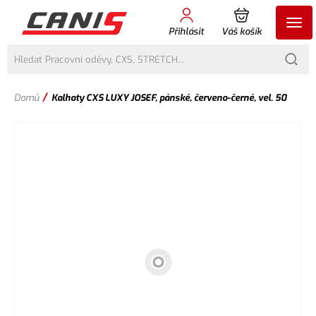
Přihlásit
Váš košík
/
Domů
Kalhoty CXS LUXY JOSEF, pánské, červeno-černé, vel. 50