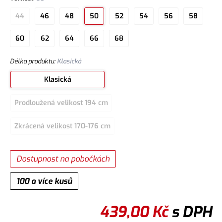
44
46
48
50
52
54
56
58
60
62
64
66
68
Délka produktu
:
Klasická
Klasická
Prodloužená velikost 194 cm
Zkrácená velikost 170-176 cm
Dostupnost na pobočkách
100 a více kusů
439,00
Kč
s DPH