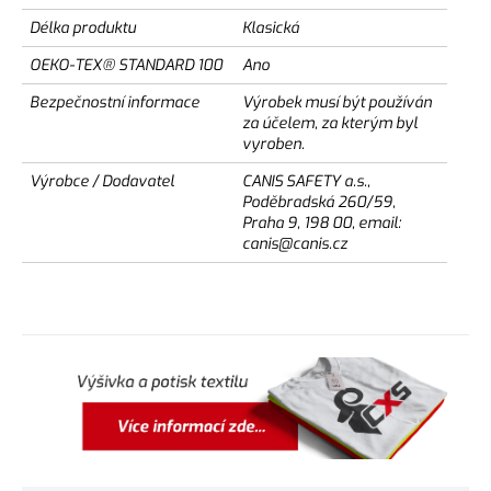
Délka produktu
Klasická
OEKO-TEX® STANDARD 100
Ano
Bezpečnostní informace
Výrobek musí být používán
za účelem, za kterým byl
vyroben.
Výrobce / Dodavatel
CANIS SAFETY a.s.,
Poděbradská 260/59,
Praha 9, 198 00, email:
canis@canis.cz