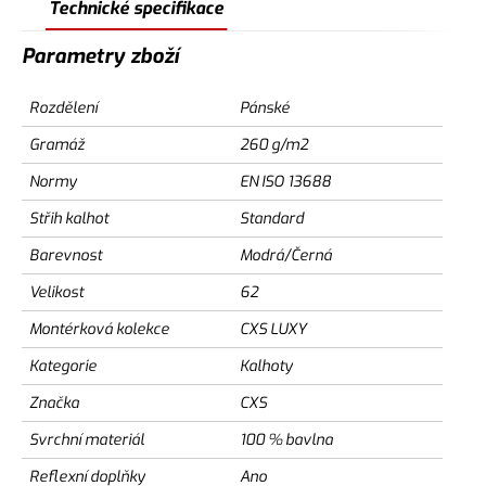
Technické specifikace
Parametry zboží
Rozdělení
Pánské
Gramáž
260 g/m2
Normy
EN ISO 13688
Střih kalhot
Standard
Barevnost
Modrá/Černá
Velikost
62
Montérková kolekce
CXS LUXY
Kategorie
Kalhoty
Značka
CXS
Svrchní materiál
100 % bavlna
Reflexní doplňky
Ano