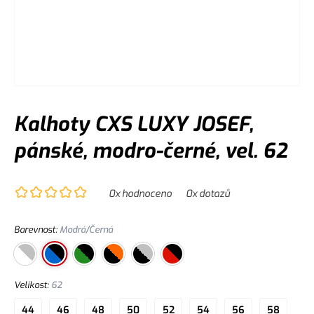
Kalhoty CXS LUXY JOSEF,
pánské, modro-černé, vel. 62
0
x hodnoceno
0
x dotazů
Barevnost
:
Modrá/Černá
Velikost
:
62
44
46
48
50
52
54
56
58