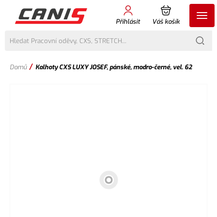
Přihlásit
Váš košík
/
Domů
Kalhoty CXS LUXY JOSEF, pánské, modro-černé, vel. 62