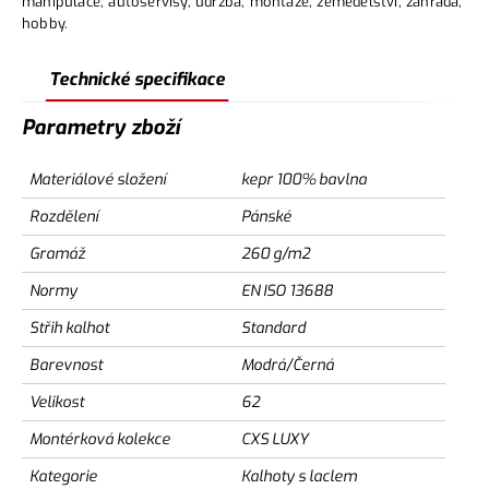
manipulace, autoservisy, údržba, montáže, zemědělství, zahrada,
hobby.
Technické specifikace
Parametry zboží
Materiálové složení
kepr 100% bavlna
Rozdělení
Pánské
Gramáž
260 g/m2
Normy
EN ISO 13688
Střih kalhot
Standard
Barevnost
Modrá/Černá
Velikost
62
Montérková kolekce
CXS LUXY
Kategorie
Kalhoty s laclem