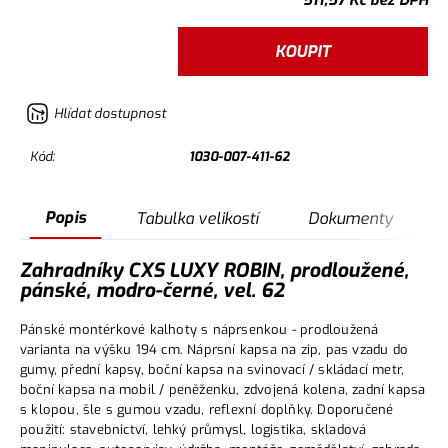
511,57
Kč
bez DPH
KOUPIT
Hlídat dostupnost
Kód:
1030-007-411-62
Popis
Tabulka velikostí
Dokumenty
Zahradníky CXS LUXY ROBIN, prodloužené,
pánské, modro-černé, vel. 62
Pánské montérkové kalhoty s náprsenkou - prodloužená
varianta na výšku 194 cm. Náprsní kapsa na zip, pas vzadu do
gumy, přední kapsy, boční kapsa na svinovací / skládací metr,
boční kapsa na mobil / peněženku, zdvojená kolena, zadní kapsa
s klopou, šle s gumou vzadu, reflexní doplňky. Doporučené
použití: stavebnictví, lehký průmysl, logistika, skladová