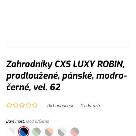
Zahradníky CXS LUXY ROBIN,
prodloužené, pánské, modro-
černé, vel. 62
0
x hodnoceno
0
x dotazů
Barevnost
:
Modrá/Černá