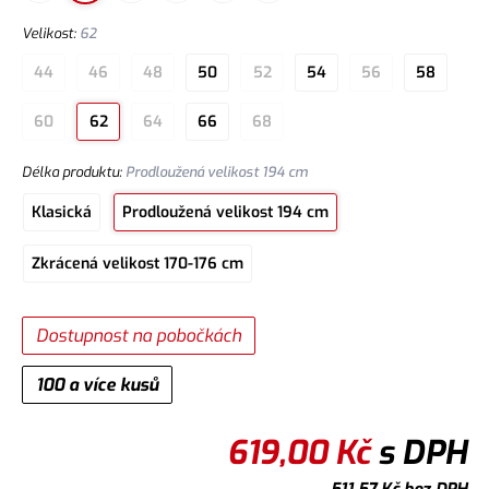
Velikost
:
62
44
46
48
50
52
54
56
58
60
62
64
66
68
Délka produktu
:
Prodloužená velikost 194 cm
Klasická
Prodloužená velikost 194 cm
Zkrácená velikost 170-176 cm
Dostupnost na pobočkách
100 a více kusů
619,00
Kč
s DPH