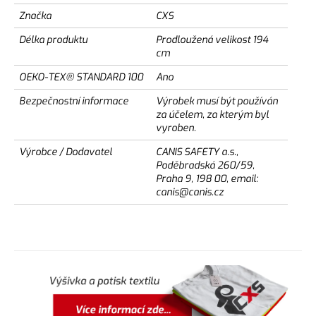
Značka
CXS
Délka produktu
Prodloužená velikost 194
cm
OEKO-TEX® STANDARD 100
Ano
Bezpečnostní informace
Výrobek musí být používán
za účelem, za kterým byl
vyroben.
Výrobce / Dodavatel
CANIS SAFETY a.s.,
Poděbradská 260/59,
Praha 9, 198 00, email:
canis@canis.cz