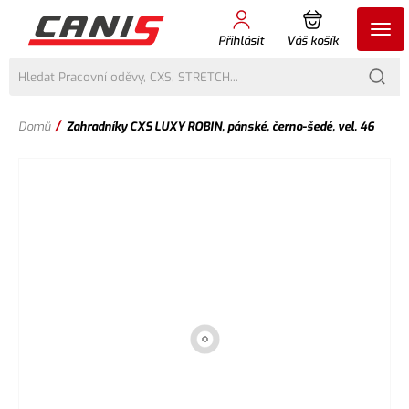
Přihlásit
Váš košík
/
Domů
Zahradníky CXS LUXY ROBIN, pánské, černo-šedé, vel. 46