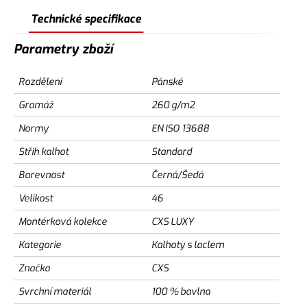
Technické specifikace
Parametry zboží
Rozdělení
Pánské
Gramáž
260 g/m2
Normy
EN ISO 13688
Střih kalhot
Standard
Barevnost
Černá/Šedá
Velikost
46
Montérková kolekce
CXS LUXY
Kategorie
Kalhoty s laclem
Značka
CXS
Svrchní materiál
100 % bavlna