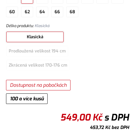
60
62
64
66
68
Délka produktu
:
Klasická
Klasická
Prodloužená velikost 194 cm
Zkrácená velikost 170-176 cm
Dostupnost na pobočkách
100 a více kusů
549,00
Kč
s DPH
453,72
Kč
bez DPH