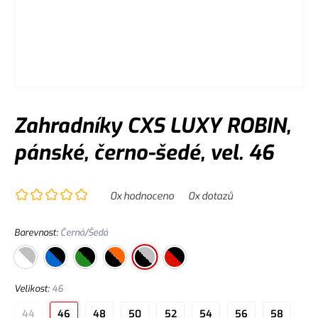
Zahradníky CXS LUXY ROBIN,
pánské, černo-šedé, vel. 46
0
x hodnoceno
0
x dotazů
Barevnost
:
Černá/Šedá
Velikost
:
46
44
46
48
50
52
54
56
58