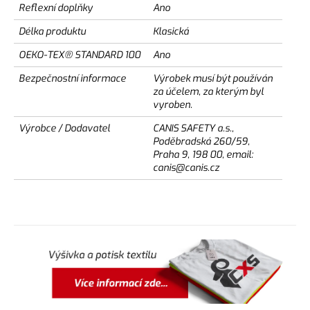
Reflexní doplňky
Ano
Délka produktu
Klasická
OEKO-TEX® STANDARD 100
Ano
Bezpečnostní informace
Výrobek musí být používán
za účelem, za kterým byl
vyroben.
Výrobce / Dodavatel
CANIS SAFETY a.s.,
Poděbradská 260/59,
Praha 9, 198 00, email:
canis@canis.cz