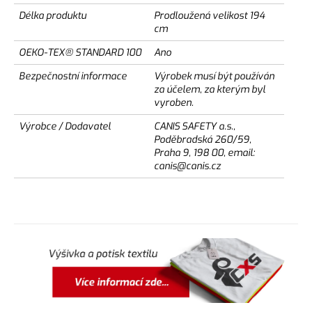
Délka produktu
Prodloužená velikost 194
cm
OEKO-TEX® STANDARD 100
Ano
Bezpečnostní informace
Výrobek musí být používán
za účelem, za kterým byl
vyroben.
Výrobce / Dodavatel
CANIS SAFETY a.s.,
Poděbradská 260/59,
Praha 9, 198 00, email:
canis@canis.cz