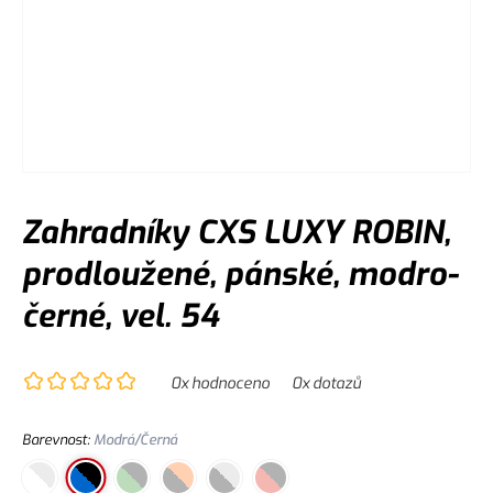
Zahradníky CXS LUXY ROBIN,
prodloužené, pánské, modro-
černé, vel. 54
0
x hodnoceno
0
x dotazů
Barevnost
:
Modrá/Černá