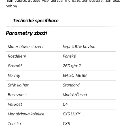
manipulace, autoservisy, údržba, montáže, zemědělství, zahrada,
hobby.
Technické specifikace
Parametry zboží
Materiálové složení
kepr 100% bavlna
Rozdělení
Pánské
Gramáž
260 g/m2
Normy
EN ISO 13688
Střih kalhot
Standard
Barevnost
Modrá/Černá
Velikost
54
Montérková kolekce
CXS LUXY
Značka
CXS