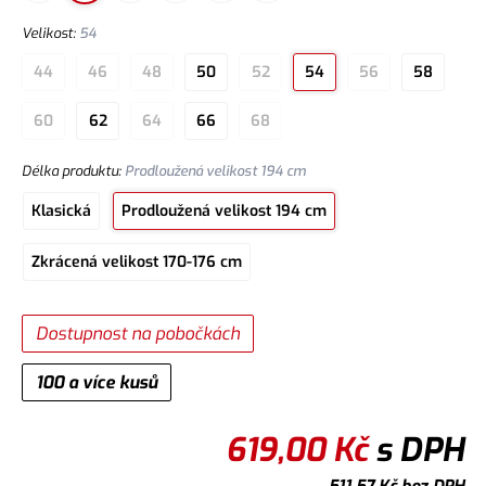
Velikost
:
54
44
46
48
50
52
54
56
58
60
62
64
66
68
Délka produktu
:
Prodloužená velikost 194 cm
Klasická
Prodloužená velikost 194 cm
Zkrácená velikost 170-176 cm
Dostupnost na pobočkách
100 a více kusů
619,00
Kč
s DPH