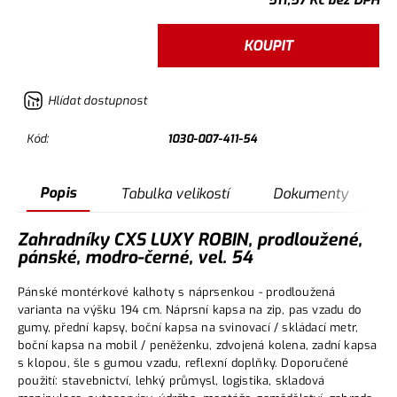
511,57
Kč
bez DPH
KOUPIT
Hlídat dostupnost
Kód:
1030-007-411-54
Popis
Tabulka velikostí
Dokumenty
Zahradníky CXS LUXY ROBIN, prodloužené,
pánské, modro-černé, vel. 54
Pánské montérkové kalhoty s náprsenkou - prodloužená
varianta na výšku 194 cm. Náprsní kapsa na zip, pas vzadu do
gumy, přední kapsy, boční kapsa na svinovací / skládací metr,
boční kapsa na mobil / peněženku, zdvojená kolena, zadní kapsa
s klopou, šle s gumou vzadu, reflexní doplňky. Doporučené
použití: stavebnictví, lehký průmysl, logistika, skladová