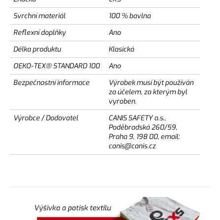
Svrchní materiál
100 % bavlna
Reflexní doplňky
Ano
Délka produktu
Klasická
OEKO-TEX® STANDARD 100
Ano
Bezpečnostní informace
Výrobek musí být používán
za účelem, za kterým byl
vyroben.
Výrobce / Dodavatel
CANIS SAFETY a.s.,
Poděbradská 260/59,
Praha 9, 198 00, email:
canis@canis.cz