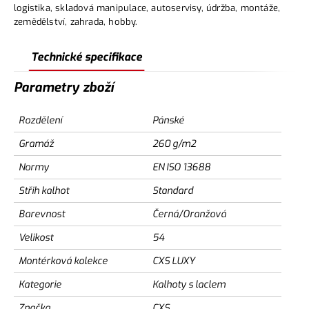
logistika, skladová manipulace, autoservisy, údržba, montáže,
zemědělství, zahrada, hobby.
Technické specifikace
Parametry zboží
Rozdělení
Pánské
Gramáž
260 g/m2
Normy
EN ISO 13688
Střih kalhot
Standard
Barevnost
Černá/Oranžová
Velikost
54
Montérková kolekce
CXS LUXY
Kategorie
Kalhoty s laclem
Značka
CXS