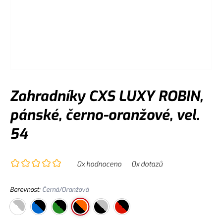
Zahradníky CXS LUXY ROBIN,
pánské, černo-oranžové, vel.
54
0
x hodnoceno
0
x dotazů
Barevnost
:
Černá/Oranžová