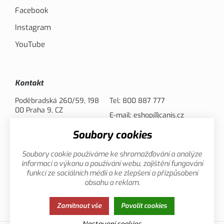
Facebook
Instagram
YouTube
Kontakt
Poděbradská 260/59, 198
Tel:
800 887 777
00 Praha 9, CZ
E-mail:
eshop@canis.cz
Soubory cookies
Možnosti platby
Soubory cookie používáme ke shromažďování a analýze
informací o výkonu a používání webu, zajištění fungování
funkcí ze sociálních médií a ke zlepšení a přizpůsobení
obsahu a reklam.
Zamítnout vše
Povolit cookies
Zásady ochrany osobních údajů
Cookies