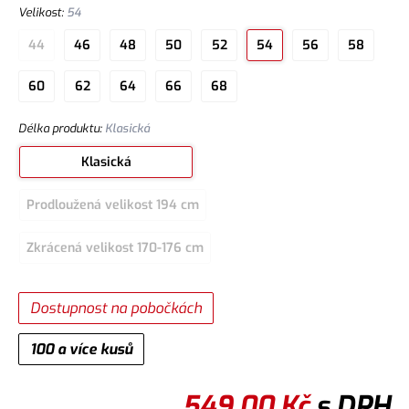
Velikost
:
54
44
46
48
50
52
54
56
58
60
62
64
66
68
Délka produktu
:
Klasická
Klasická
Prodloužená velikost 194 cm
Zkrácená velikost 170-176 cm
Dostupnost na pobočkách
100 a více kusů
549,00
Kč
s DPH