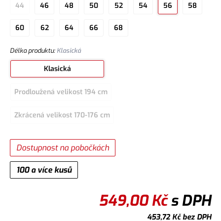
44
46
48
50
52
54
56
58
60
62
64
66
68
Délka produktu
:
Klasická
Klasická
Prodloužená velikost 194 cm
Zkrácená velikost 170-176 cm
Dostupnost na pobočkách
100 a více kusů
549,00
Kč
s DPH
453,72
Kč
bez DPH