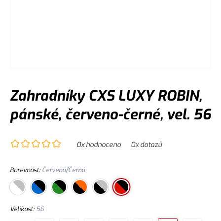
Zahradníky CXS LUXY ROBIN,
pánské, červeno-černé, vel. 56
0
x hodnoceno
0
x dotazů
Barevnost
:
Červená/Černá
Velikost
:
56