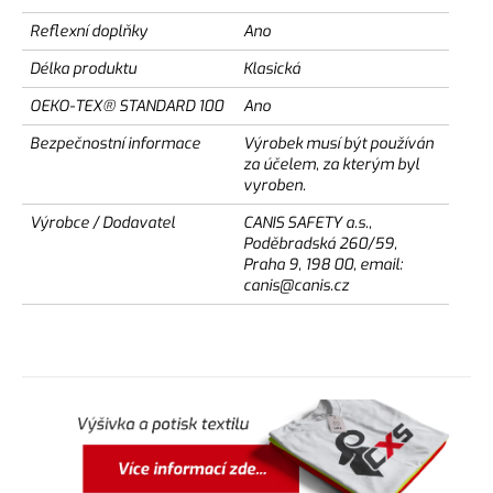
Reflexní doplňky
Ano
Délka produktu
Klasická
OEKO-TEX® STANDARD 100
Ano
Bezpečnostní informace
Výrobek musí být používán
za účelem, za kterým byl
vyroben.
Výrobce / Dodavatel
CANIS SAFETY a.s.,
Poděbradská 260/59,
Praha 9, 198 00, email:
canis@canis.cz