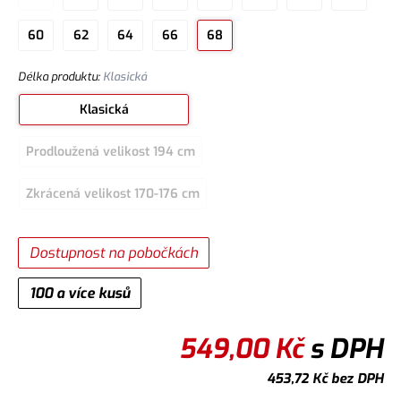
60
62
64
66
68
Délka produktu
:
Klasická
Klasická
Prodloužená velikost 194 cm
Zkrácená velikost 170-176 cm
Dostupnost na pobočkách
100 a více kusů
549,00
Kč
s DPH
453,72
Kč
bez DPH