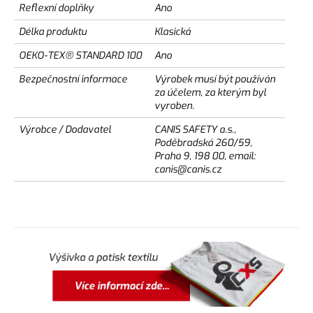
Reflexní doplňky
Ano
Délka produktu
Klasická
OEKO-TEX® STANDARD 100
Ano
Bezpečnostní informace
Výrobek musí být používán
za účelem, za kterým byl
vyroben.
Výrobce / Dodavatel
CANIS SAFETY a.s.,
Poděbradská 260/59,
Praha 9, 198 00, email:
canis@canis.cz