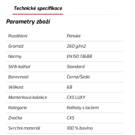
Technické specifikace
Parametry zboží
Rozdělení
Pánské
Gramáž
260 g/m2
Normy
EN ISO 13688
Střih kalhot
Standard
Barevnost
Černá/Šedá
Velikost
68
Montérková kolekce
CXS LUXY
Kategorie
Kalhoty s laclem
Značka
CXS
Svrchní materiál
100 % bavlna