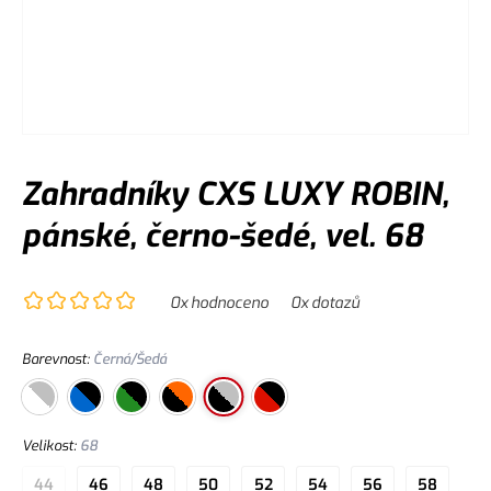
Zahradníky CXS LUXY ROBIN,
pánské, černo-šedé, vel. 68
0
x hodnoceno
0
x dotazů
Barevnost
:
Černá/Šedá
Velikost
:
68
44
46
48
50
52
54
56
58