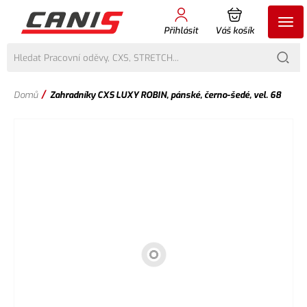
Přihlásit
Váš košík
/
Domů
Zahradníky CXS LUXY ROBIN, pánské, černo-šedé, vel. 68