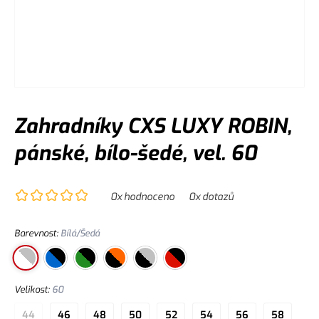
Zahradníky CXS LUXY ROBIN,
pánské, bílo-šedé, vel. 60
0
x hodnoceno
0
x dotazů
Barevnost
:
Bílá/Šedá
Velikost
:
60
44
46
48
50
52
54
56
58