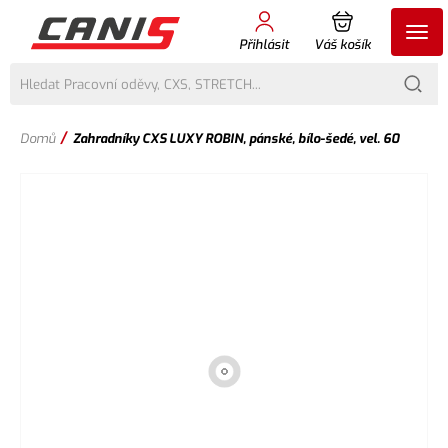
Přihlásit
Váš košík
/
Domů
Zahradníky CXS LUXY ROBIN, pánské, bílo-šedé, vel. 60