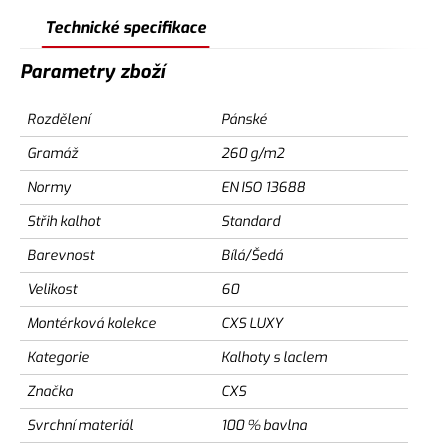
Technické specifikace
Parametry zboží
Rozdělení
Pánské
Gramáž
260 g/m2
Normy
EN ISO 13688
Střih kalhot
Standard
Barevnost
Bílá/Šedá
Velikost
60
Montérková kolekce
CXS LUXY
Kategorie
Kalhoty s laclem
Značka
CXS
Svrchní materiál
100 % bavlna