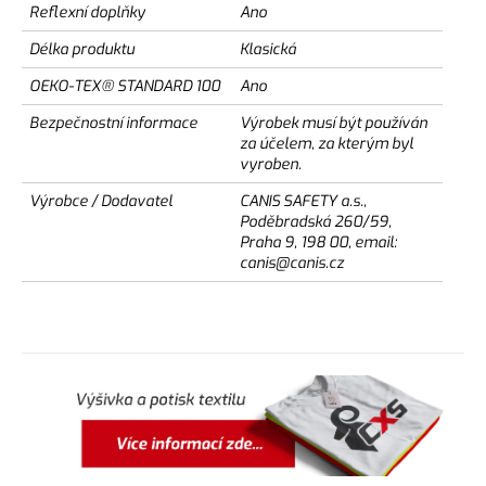
Reflexní doplňky
Ano
Délka produktu
Klasická
OEKO-TEX® STANDARD 100
Ano
Bezpečnostní informace
Výrobek musí být používán
za účelem, za kterým byl
vyroben.
Výrobce / Dodavatel
CANIS SAFETY a.s.,
Poděbradská 260/59,
Praha 9, 198 00, email:
canis@canis.cz