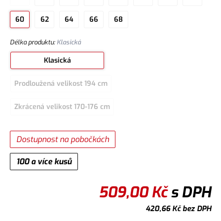
60
62
64
66
68
Délka produktu
:
Klasická
Klasická
Prodloužená velikost 194 cm
Zkrácená velikost 170-176 cm
Dostupnost na pobočkách
100 a více kusů
509,00
Kč
s DPH
420,66
Kč
bez DPH