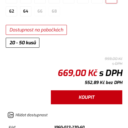
62
64
66
68
Dostupnost na pobočkách
20 - 50 kusů
959,00
Kč
s DPH
669,00
Kč
s DPH
552,89
Kč
bez DPH
KOUPIT
Hlídat dostupnost
Kód:
1060-027-270-60