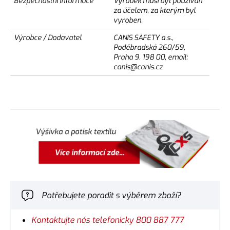
Bezpečnostní informace
Výrobek musí být používán
za účelem, za kterým byl
vyroben.
Výrobce / Dodavatel
CANIS SAFETY a.s.,
Poděbradská 260/59,
Praha 9, 198 00, email:
canis@canis.cz
Potřebujete poradit s výběrem zboží?
Kontaktujte nás telefonicky 800 887 777