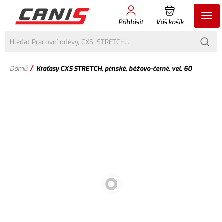
Přihlásit
Váš košík
/
Domů
Kraťasy CXS STRETCH, pánské, béžovo-černé, vel. 60