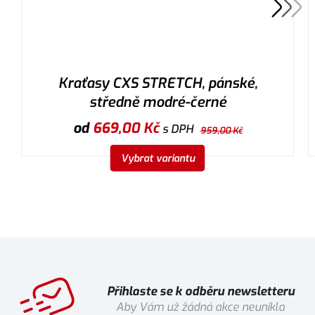
Kraťasy CXS STRETCH, pánské,
středně modré-černé
od
669,00
Kč
s DPH
959,00
Kč
Vybrat variantu
Přihlaste se k odběru newsletteru
Aby Vám už žádná akce neunikla