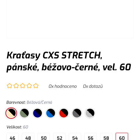
Kraťasy CXS STRETCH,
pánské, béžovo-černé, vel. 60
0
x hodnoceno
0
x dotazů
Barevnost
:
Béžová/Černá
Velikost
:
60
46
48
50
52
54
56
58
60