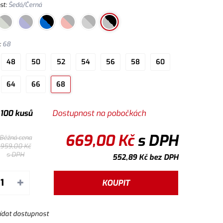
st
:
Šedá/Černá
:
68
48
50
52
54
56
58
60
64
66
68
 100 kusů
Dostupnost na pobočkách
669,00
Kč
s DPH
Běžná cena
959,00
Kč
s DPH
552,89
Kč
bez DPH
+
KOUPIT
ídat dostupnost