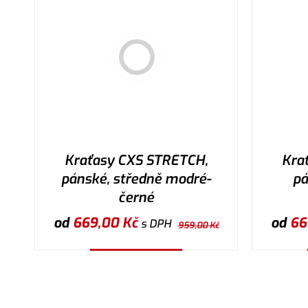
Kraťasy CXS STRETCH,
Kra
pánské, středně modré-
pá
černé
od
669,00
Kč
od
66
s DPH
959,00
Kč
Vybrat variantu