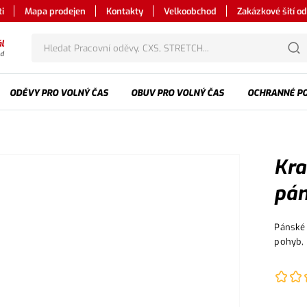
i
Mapa prodejen
Kontakty
Velkoobchod
Zakázkové šití o
l
od
ODĚVY PRO VOLNÝ ČAS
OBUV PRO VOLNÝ ČAS
OCHRANNÉ P
Kra
pán
Pánské 
pohyb, 
multifu
klopou,
oděv