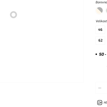
Barevno
Velikost
46
62
50 -
–
Hl