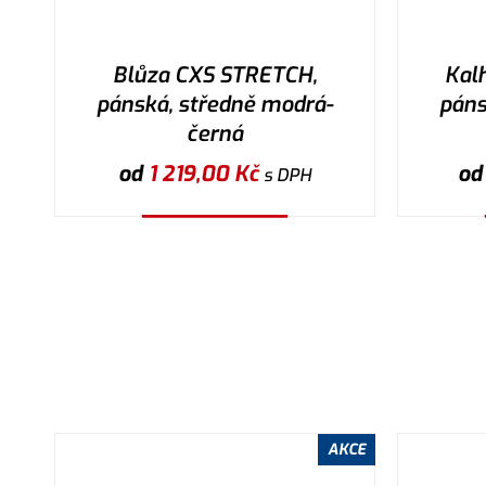
Blůza CXS STRETCH,
Kal
pánská, středně modrá-
páns
černá
od
1 219,00
Kč
o
s DPH
Vybrat variantu
AKCE