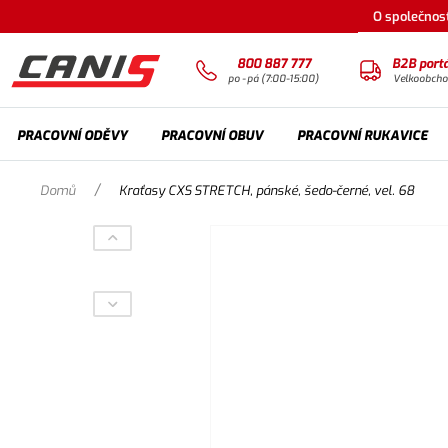
O společnost
800 887 777
B2B portá
po - pá (7:00-15:00)
Velkoobch
PRACOVNÍ ODĚVY
PRACOVNÍ OBUV
PRACOVNÍ RUKAVICE
/
Domů
Kraťasy CXS STRETCH, pánské, šedo-černé, vel. 68