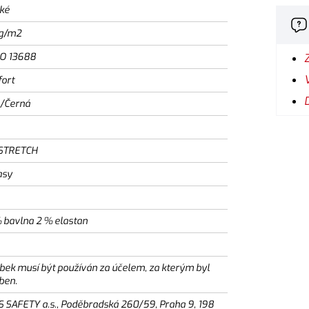
ké
g/m2
SO 13688
ort
/Černá
STRETCH
asy
 bavlna 2 % elastan
bek musí být používán za účelem, za kterým byl
ben.
S SAFETY a.s., Poděbradská 260/59, Praha 9, 198