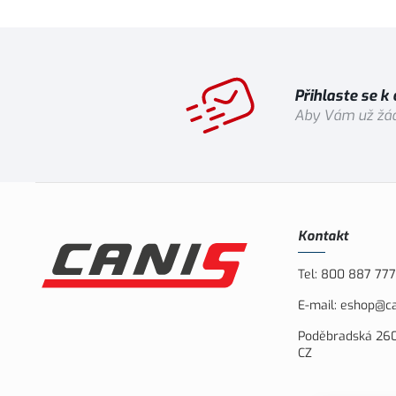
Přihlaste se k
Aby Vám už žád
Kontakt
Tel:
800 887 777
E-mail:
eshop@ca
Poděbradská 260
CZ