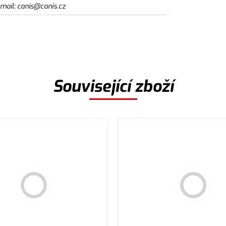
email: canis@canis.cz
Související zboží