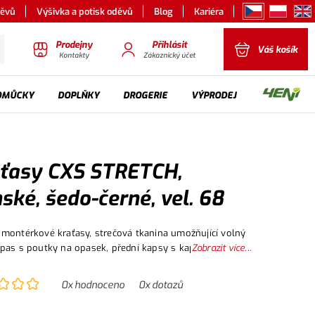
děvů
Výšivka a potisk oděvů
Blog
Kariéra
Prodejny
Přihlásit
Váš košík
Kontakty
Zákaznický účet
OMŮCKY
DOPLŇKY
DROGERIE
VÝPRODEJ
ťasy CXS STRETCH,
ské, šedo-černé, vel. 68
montérkové kraťasy, strečová tkanina umožňující volný
pas s poutky na opasek, přední kapsy s kapsou na zip,
Zobrazit více...
nkční kapsy na obou stranách, dvě zadní kapsy - jedna s
 reflexní doplňky. Doporučené použití: letní pracovní
0
x hodnoceno
0
x dotazů