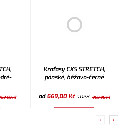
TCH,
Kraťasy CXS STRETCH,
dré-
pánské, béžovo-černé
od
669,00
Kč
s DPH
959,00
Kč
959,00
Kč
Vybrat variantu