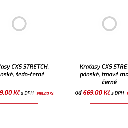
ťasy CXS STRETCH,
Kraťasy CXS STRE
nské, šedo-černé
pánské, tmavě mo
černé
9,00
Kč
od
669,00
Kč
s DPH
s DPH
959,00
Kč
Vybrat variantu
Vybrat variantu