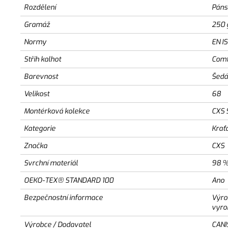
Rozdělení
Páns
Gramáž
250 
Normy
EN I
Střih kalhot
Comf
Barevnost
Šedá
Velikost
68
Montérková kolekce
CXS 
Kategorie
Krať
Značka
CXS
Svrchní materiál
98 %
OEKO-TEX® STANDARD 100
Ano
Bezpečnostní informace
Výro
vyro
Výrobce / Dodavatel
CANI