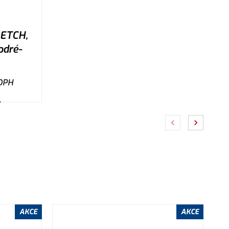
RETCH,
odré-
DPH
AKCE
AKCE