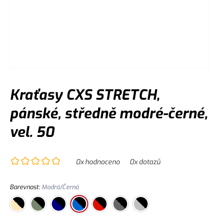
Kraťasy CXS STRETCH,
pánské, středně modré-černé,
vel. 50
0
x hodnoceno
0
x dotazů
Barevnost
:
Modrá/Černá