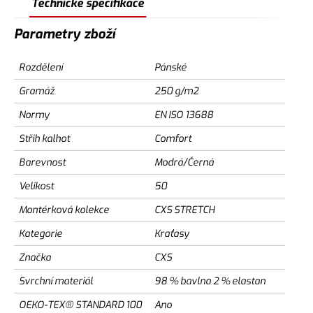
Technické specifikace
Parametry zboží
Rozdělení
Pánské
Gramáž
250 g/m2
Normy
EN ISO 13688
Střih kalhot
Comfort
Barevnost
Modrá/Černá
Velikost
50
Montérková kolekce
CXS STRETCH
Kategorie
Kraťasy
Značka
CXS
Svrchní materiál
98 % bavlna 2 % elastan
OEKO-TEX® STANDARD 100
Ano