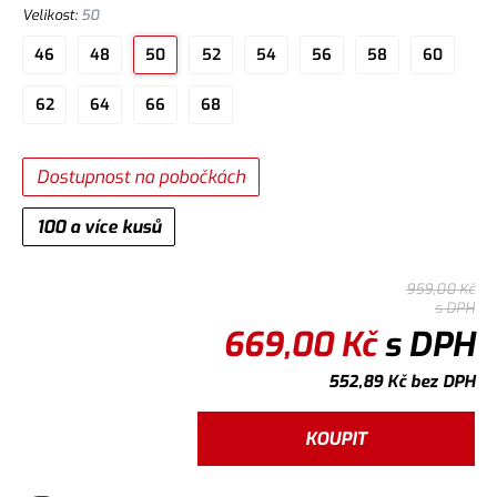
Velikost
:
50
46
48
50
52
54
56
58
60
62
64
66
68
Dostupnost na pobočkách
100 a více kusů
959,00
Kč
s DPH
669,00
Kč
s DPH
552,89
Kč
bez DPH
KOUPIT