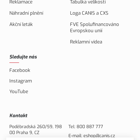
Reklamace
Tabulka velikostí
Náhradní plnění
Loga CANIS a CXS
Akční leták
FVE Spolufinancováno
Evropskou unií
Reklamní videa
Sledujte nás
Facebook
Instagram
YouTube
Kontakt
Poděbradská 260/59, 198
Tel:
800 887 777
00 Praha 9, CZ
E-mail:
eshop@canis.cz