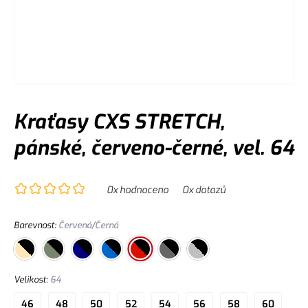
Kraťasy CXS STRETCH,
pánské, červeno-černé, vel. 64
0
x hodnoceno
0
x dotazů
Barevnost
:
Červená/Černá
Velikost
:
64
46
48
50
52
54
56
58
60