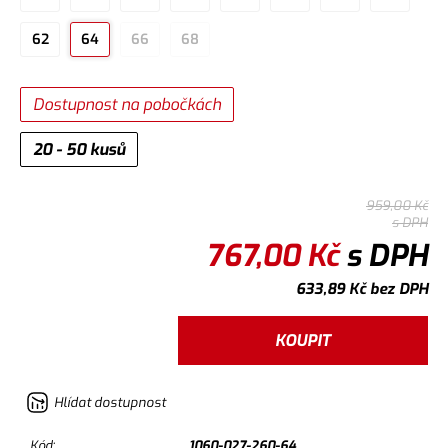
62
64
66
68
Dostupnost na pobočkách
20 - 50 kusů
959,00
Kč
s DPH
767,00
Kč
s DPH
633,89
Kč
bez DPH
KOUPIT
Hlídat dostupnost
Kód:
1060-027-260-64