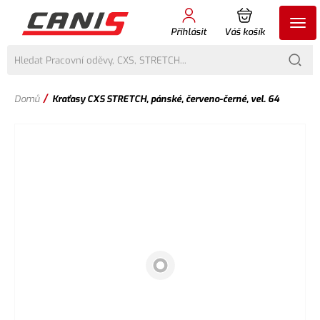
Přihlásit
Váš košík
/
Domů
Kraťasy CXS STRETCH, pánské, červeno-černé, vel. 64