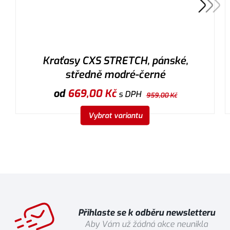
Kraťasy CXS STRETCH, pánské,
středně modré-černé
od
669,00
Kč
s DPH
959,00
Kč
Vybrat variantu
Přihlaste se k odběru newsletteru
Aby Vám už žádná akce neunikla