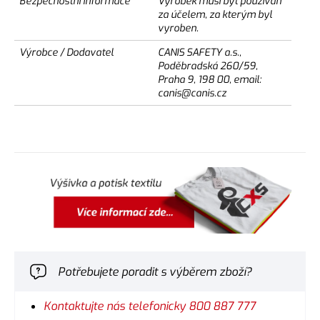
Bezpečnostní informace
Výrobek musí být používán
za účelem, za kterým byl
vyroben.
Výrobce / Dodavatel
CANIS SAFETY a.s.,
Poděbradská 260/59,
Praha 9, 198 00, email:
canis@canis.cz
Potřebujete poradit s výběrem zboží?
Kontaktujte nás telefonicky 800 887 777