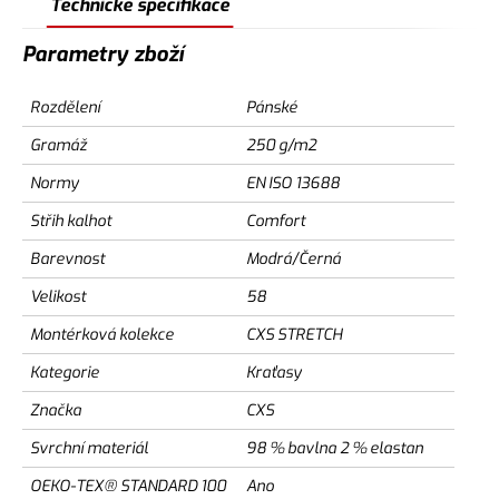
Technické specifikace
Parametry zboží
Rozdělení
Pánské
Gramáž
250 g/m2
Normy
EN ISO 13688
Střih kalhot
Comfort
Barevnost
Modrá/Černá
Velikost
58
Montérková kolekce
CXS STRETCH
Kategorie
Kraťasy
Značka
CXS
Svrchní materiál
98 % bavlna 2 % elastan
OEKO-TEX® STANDARD 100
Ano