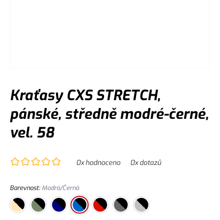
Kraťasy CXS STRETCH,
pánské, středně modré-černé,
vel. 58
0
x hodnoceno
0
x dotazů
Barevnost
:
Modrá/Černá