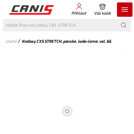
Přihlásit
Váš košík
/
Domů
Kraťasy CXS STRETCH, pánské, šedo-černé, vel. 66