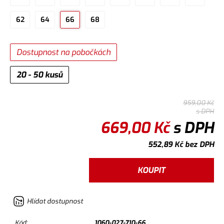
62
64
66
68
Dostupnost na pobočkách
20 - 50 kusů
959,00
Kč
s DPH
669,00
Kč
s DPH
552,89
Kč
bez DPH
KOUPIT
Hlídat dostupnost
Kód:
1060-027-710-66