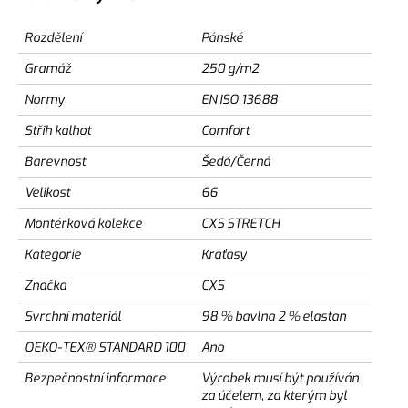
Rozdělení
Pánské
Gramáž
250 g/m2
Normy
EN ISO 13688
Střih kalhot
Comfort
Barevnost
Šedá/Černá
Velikost
66
Montérková kolekce
CXS STRETCH
Kategorie
Kraťasy
Značka
CXS
Svrchní materiál
98 % bavlna 2 % elastan
OEKO-TEX® STANDARD 100
Ano
Bezpečnostní informace
Výrobek musí být používán
za účelem, za kterým byl