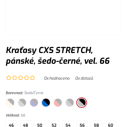
Kraťasy CXS STRETCH,
pánské, šedo-černé, vel. 66
0
x hodnoceno
0
x dotazů
Barevnost
:
Šedá/Černá
Velikost
:
66
46
48
50
52
54
56
58
60