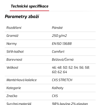
Technické specifikace
Parametry zboží
Rozdělení
Pánské
Gramáž
250 g/m2
Normy
EN ISO 13688
Střih kalhot
Comfort
Barevnost
Béžová/Černá
Velikost
46; 48; 50; 52; 54; 56; 58;
60; 62; 64
Montérková kolekce
CXS STRETCH
Kategorie
Kalhoty
Značka
CXS
Svrchní materiál
98% bavlna 2% elastan