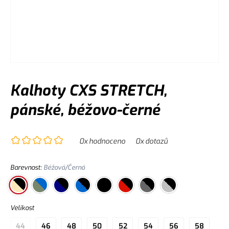
Kalhoty CXS STRETCH,
pánské, béžovo-černé
0
x hodnoceno
0
x dotazů
Barevnost
:
Béžová/Černá
Velikost
44
46
48
50
52
54
56
58