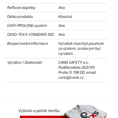
Reflexní doplňky
Ano
Délka produktu
Klasická
EASY-PROLONG systém
Ano
OEKO-TEX® STANDARD 100
Ano
Bezpečnostní informace
Výrobek musí být používán
za účelem, za kterým byl
vyroben.
Výrobce / Dodavatel
CANIS SAFETY a.s.,
Poděbradská 260/59,
Praha 9, 198 00, email:
canis@canis.cz