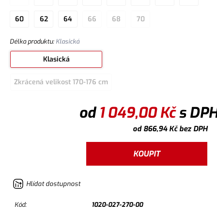
60
62
64
66
68
70
Délka produktu
:
Klasická
Klasická
Zkrácená velikost 170-176 cm
od
1 049,00
Kč
s DP
od
866,94
Kč
bez DPH
KOUPIT
Hlídat dostupnost
Kód:
1020-027-270-00