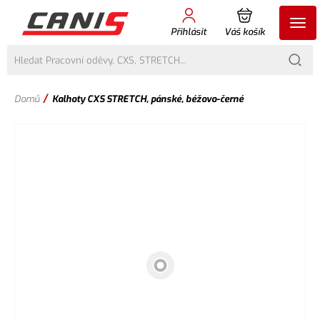
Přihlásit
Váš košík
/
Domů
Kalhoty CXS STRETCH, pánské, béžovo-černé