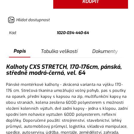
KOUPIT
Hlídat dostupnost
Kód:
1020-034-440-64
Popis
Tabulka velikostí
Dokumenty
Kalhoty CXS STRETCH, 170-176cm, pánská,
středně modrá-černá, vel. 64
Pánské montérkové kalhoty - zkrácená varianta na výšku 170-
176 cm. Strečová tkanina umožňující volný pohyb, pas s poutky
na opasek, přední kapsy s kapsou na zip, multifunkční kapsy na
obou stranách, kolena zesílena 600D polyesterem s možností
vložení kolenních výztuh, dvě zadní kapsy - jedna s klopou, zadní
spodní lem nohavice vyztužen 600D polyesterem, reflexní
doplňky. Doporučené použití: strojírenství, stavebnictví, lehký
průmysl, automobilový průmysl, logistika, skladová manipulace,
spedice, autoservisy, údržba, montáže, zemědělství, zahrada,