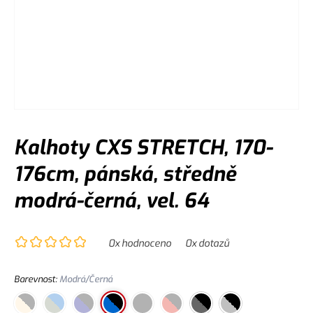
Kalhoty CXS STRETCH, 170-
176cm, pánská, středně
modrá-černá, vel. 64
0
x hodnoceno
0
x dotazů
Barevnost
:
Modrá/Černá