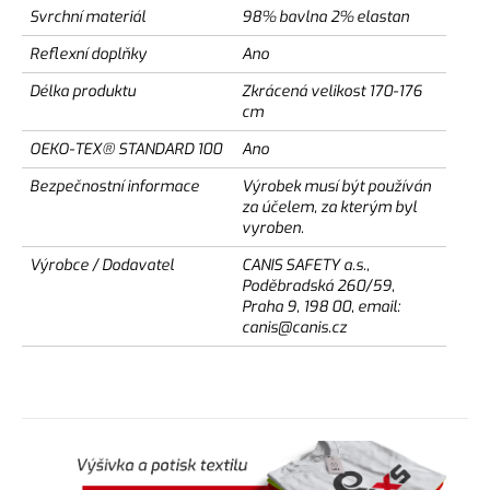
Svrchní materiál
98% bavlna 2% elastan
Reflexní doplňky
Ano
Délka produktu
Zkrácená velikost 170-176
cm
OEKO-TEX® STANDARD 100
Ano
Bezpečnostní informace
Výrobek musí být používán
za účelem, za kterým byl
vyroben.
Výrobce / Dodavatel
CANIS SAFETY a.s.,
Poděbradská 260/59,
Praha 9, 198 00, email:
canis@canis.cz