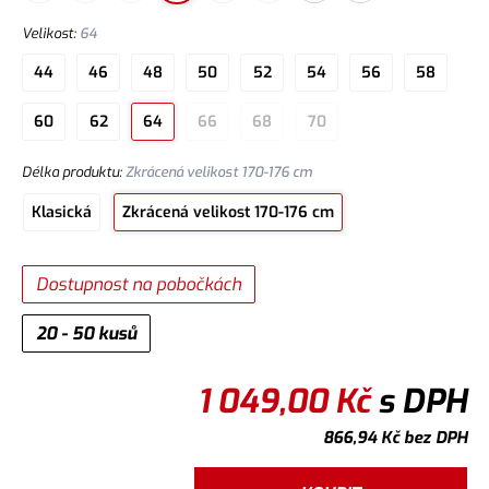
Velikost
:
64
44
46
48
50
52
54
56
58
60
62
64
66
68
70
Délka produktu
:
Zkrácená velikost 170-176 cm
Klasická
Zkrácená velikost 170-176 cm
Dostupnost na pobočkách
20 - 50 kusů
1 049,00
Kč
s DPH
866,94
Kč
bez DPH