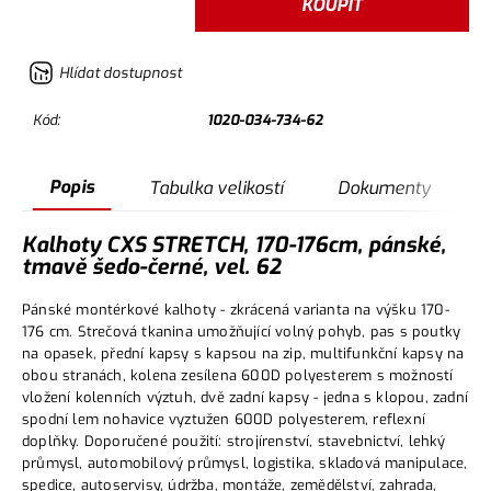
KOUPIT
Hlídat dostupnost
Kód:
1020-034-734-62
Popis
Tabulka velikostí
Dokumenty
Kalhoty CXS STRETCH, 170-176cm, pánské,
tmavě šedo-černé, vel. 62
Pánské montérkové kalhoty - zkrácená varianta na výšku 170-
176 cm. Strečová tkanina umožňující volný pohyb, pas s poutky
na opasek, přední kapsy s kapsou na zip, multifunkční kapsy na
obou stranách, kolena zesílena 600D polyesterem s možností
vložení kolenních výztuh, dvě zadní kapsy - jedna s klopou, zadní
spodní lem nohavice vyztužen 600D polyesterem, reflexní
doplňky. Doporučené použití: strojírenství, stavebnictví, lehký
průmysl, automobilový průmysl, logistika, skladová manipulace,
spedice, autoservisy, údržba, montáže, zemědělství, zahrada,