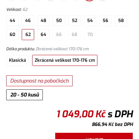
Velikost
:
62
44
46
48
50
52
54
56
58
60
62
64
66
68
70
Délka produktu
:
Zkrácená velikost 170-176 cm
Klasická
Zkrácená velikost 170-176 cm
Dostupnost na pobočkách
20 - 50 kusů
1 049,00
Kč
s DPH
866,94
Kč
bez DPH