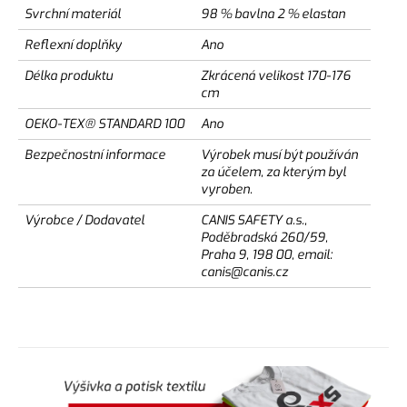
Svrchní materiál
98 % bavlna 2 % elastan
Reflexní doplňky
Ano
Délka produktu
Zkrácená velikost 170-176
cm
OEKO-TEX® STANDARD 100
Ano
Bezpečnostní informace
Výrobek musí být používán
za účelem, za kterým byl
vyroben.
Výrobce / Dodavatel
CANIS SAFETY a.s.,
Poděbradská 260/59,
Praha 9, 198 00, email:
canis@canis.cz