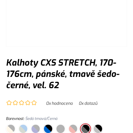
Kalhoty CXS STRETCH, 170-
176cm, pánské, tmavě šedo-
černé, vel. 62
0
x hodnoceno
0
x dotazů
Barevnost
:
Šedá tmavá/Černá