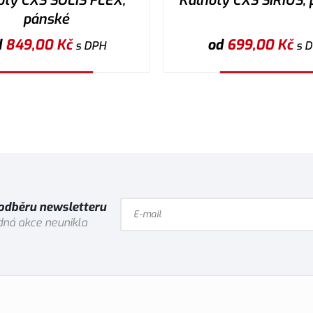
oty CXS SOLIS FLEX,
Kalhoty CXS SIRIUS,
pánské
d
849,00
Kč
od
699,00
Kč
s DPH
s 
Vybrat variantu
Vybrat variantu
 odběru newsletteru
ná akce neunikla