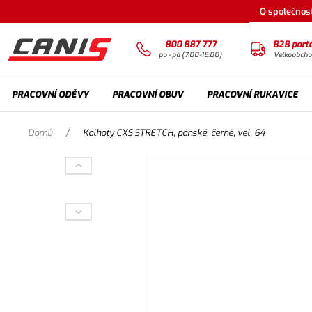
O společnost
800 887 777
B2B portá
po - pá (7:00-15:00)
Velkoobch
PRACOVNÍ ODĚVY
PRACOVNÍ OBUV
PRACOVNÍ RUKAVICE
/
Domů
Kalhoty CXS STRETCH, pánské, černé, vel. 64