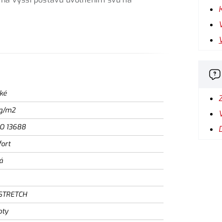
ké
g/m2
SO 13688
ort
á
STRETCH
oty