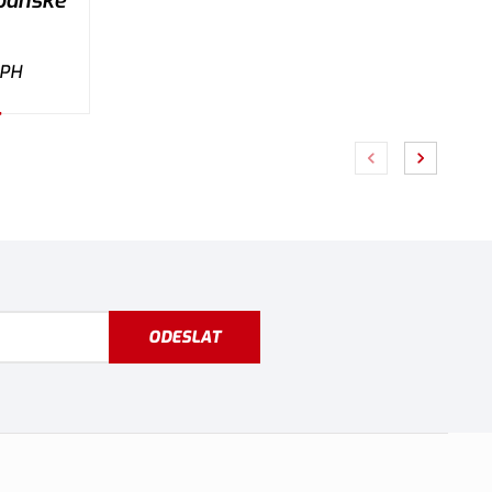
 pánské
DPH
ODESLAT