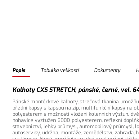
Popis
Tabulka velikostí
Dokumenty
H
Kalhoty CXS STRETCH, pánské, černé, vel. 6
Pánské montérkové kalhoty, strečová tkanina umožňují
přední kapsy s kapsou na zip, multifunkční kapsy na o
polyesterem s možností vložení kolenních výztuh, dvě 
nohavice vyztužen 600D polyesterem, reflexní doplňky.
stavebnictví, lehký průmysl, automobilový průmysl, lo
autoservisy, údržba, montáže, zemědělství, zahrada,
systémem, který umožňuje snadné prodloužení střihu