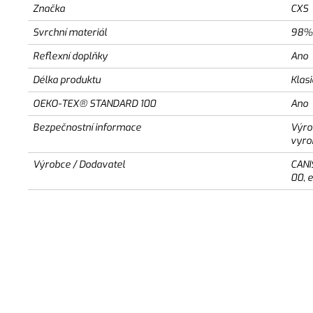
Značka
CXS
Svrchní materiál
98% 
Reflexní doplňky
Ano
Délka produktu
Klas
OEKO-TEX® STANDARD 100
Ano
Bezpečnostní informace
Výro
vyro
Výrobce / Dodavatel
CANI
00, 