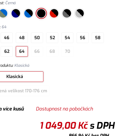
st
:
Černá
:
64
46
48
50
52
54
56
58
62
64
66
68
70
roduktu
:
Klasická
Klasická
ená velikost 170-176 cm
a více kusů
Dostupnost na pobočkách
1 049,00
Kč
s DPH
866,94
Kč
bez DPH