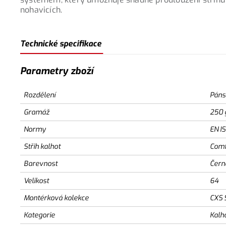
nohavicích.
Technické specifikace
Parametry zboží
Rozdělení
Páns
Gramáž
250 
Normy
EN I
Střih kalhot
Comf
Barevnost
Čern
Velikost
64
Montérková kolekce
CXS 
Kategorie
Kalh