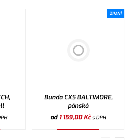
ZIMNÍ
CH,
Bunda CXS BALTIMORE,
ll
pánská
od
1 159,00
Kč
DPH
s DPH
Vybrat variantu