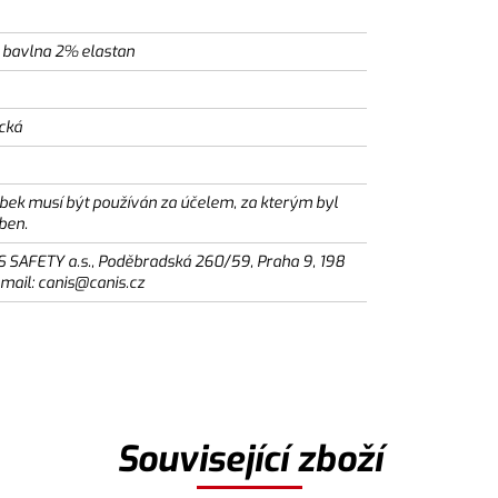
bavlna 2% elastan
ická
bek musí být používán za účelem, za kterým byl
ben.
S SAFETY a.s., Poděbradská 260/59, Praha 9, 198
email: canis@canis.cz
Související zboží