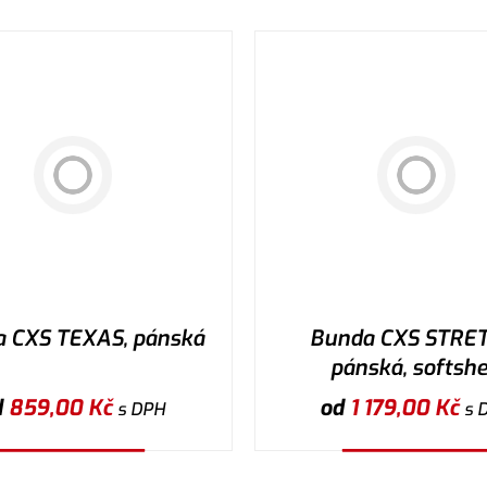
a CXS TEXAS, pánská
Bunda CXS STRET
pánská, softshe
d
859,00
Kč
od
1 179,00
Kč
s DPH
s 
Vybrat variantu
Vybrat variantu