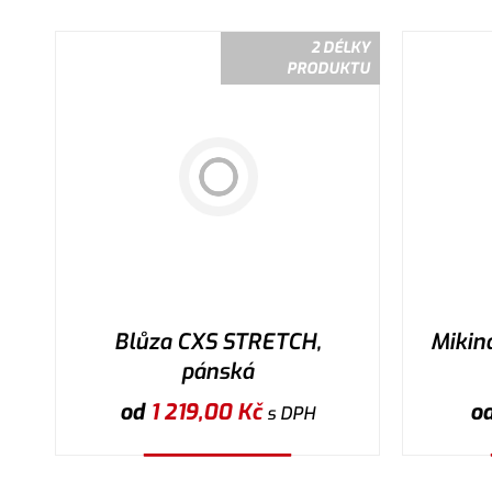
2 DÉLKY
PRODUKTU
Blůza CXS STRETCH,
Mikin
pánská
od
1 219,00
Kč
o
s DPH
Vybrat variantu