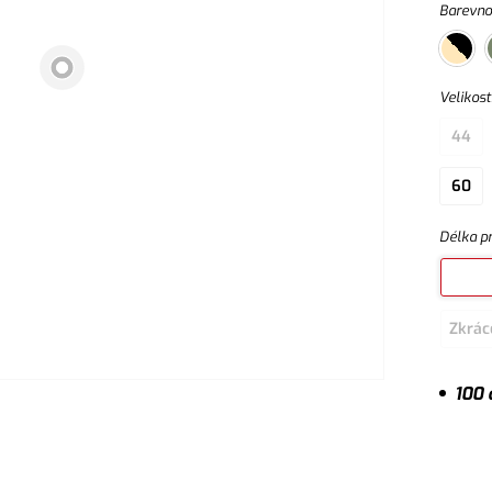
Barevno
Velikost
44
60
Délka p
Zkrác
100 