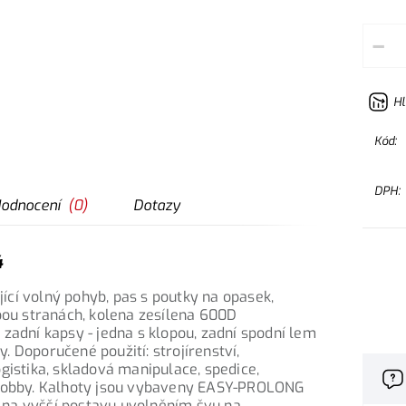
–
Hl
Kód:
DPH:
odnocení
(
0
)
Dotazy
4
cí volný pohyb, pas s poutky na opasek,
bou stranách, kolena zesílena 600D
zadní kapsy - jedna s klopou, zadní spodní lem
 Doporučené použití: strojírenství,
gistika, skladová manipulace, spedice,
 hobby. Kalhoty jsou vybaveny EASY-PROLONG
 na vyšší postavu uvolněním švu na