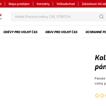
i
Mapa prodejen
Kontakty
Velkoobchod
Zakázkové šití o
l
od
ODĚVY PRO VOLNÝ ČAS
OBUV PRO VOLNÝ ČAS
OCHRANNÉ P
Kal
pán
Pánské 
volný 