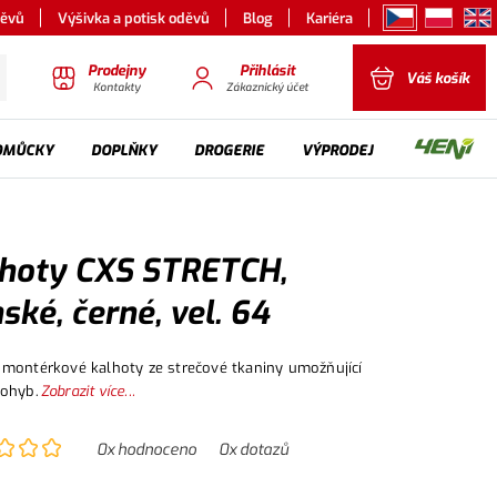
děvů
Výšivka a potisk oděvů
Blog
Kariéra
Prodejny
Přihlásit
Váš košík
Kontakty
Zákaznický účet
OMŮCKY
DOPLŇKY
DROGERIE
VÝPRODEJ
hoty CXS STRETCH,
ské, černé, vel. 64
montérkové kalhoty ze strečové tkaniny umožňující
pohyb.
Zobrazit více...
0
x hodnoceno
0
x dotazů