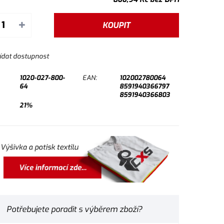
+
KOUPIT
ídat dostupnost
1020-027-800-
EAN:
102002780064
64
8591940366797
8591940366803
21%
Potřebujete poradit s výběrem zboží?