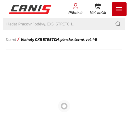
Přihlásit
Váš košík
/
Domů
Kalhoty CXS STRETCH, pánské, černé, vel. 46