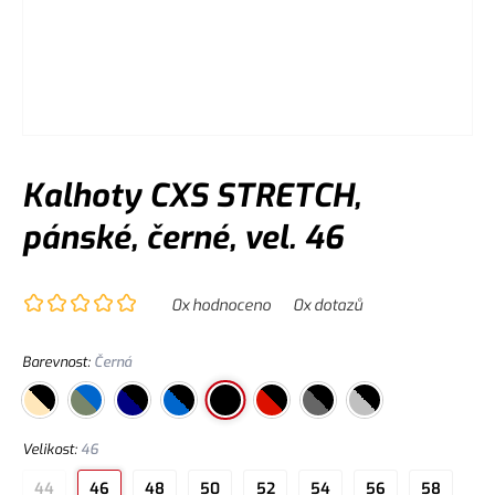
Kalhoty CXS STRETCH,
pánské, černé, vel. 46
0
x hodnoceno
0
x dotazů
Barevnost
:
Černá
Velikost
:
46
44
46
48
50
52
54
56
58