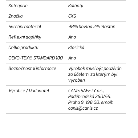
Kategorie
Kalhoty
Značka
CXS
Svrchní materiál
98% bavlna 2% elastan
Reflexní doplňky
Ano
Délka produktu
Klasická
OEKO-TEX® STANDARD 100
Ano
Bezpečnostní informace
Výrobek musí být používán
za účelem, za kterým byl
vyroben.
Výrobce / Dodavatel
CANIS SAFETY a.s.,
Poděbradská 260/59,
Praha 9, 198 00, email:
canis@canis.cz