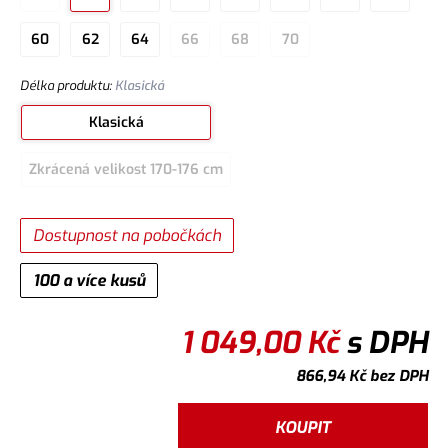
60
62
64
66
68
70
Délka produktu
:
Klasická
Klasická
Zkrácená velikost 170-176 cm
Dostupnost na pobočkách
100 a více kusů
1 049,00
Kč
s DPH
866,94
Kč
bez DPH
KOUPIT