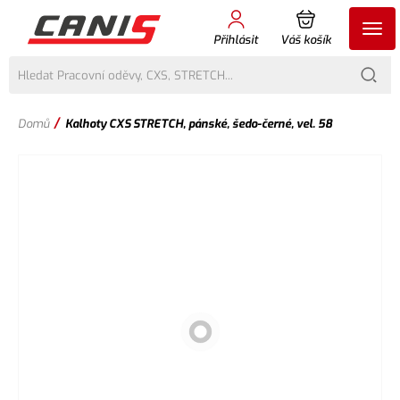
Přihlásit
Váš košík
/
Domů
Kalhoty CXS STRETCH, pánské, šedo-černé, vel. 58