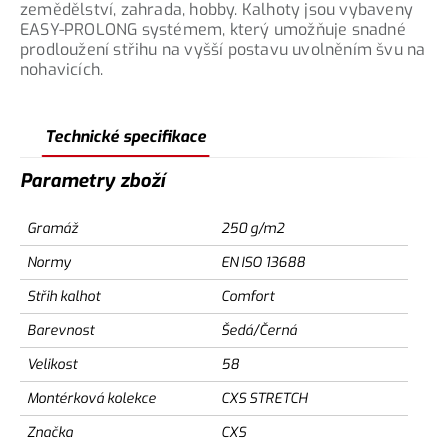
zemědělství, zahrada, hobby. Kalhoty jsou vybaveny
EASY-PROLONG systémem, který umožňuje snadné
prodloužení střihu na vyšší postavu uvolněním švu na
nohavicích.
Technické specifikace
Parametry zboží
Gramáž
250 g/m2
Normy
EN ISO 13688
Střih kalhot
Comfort
Barevnost
Šedá/Černá
Velikost
58
Montérková kolekce
CXS STRETCH
Značka
CXS