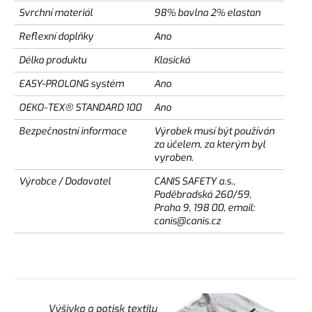
Svrchní materiál
98% bavlna 2% elastan
Reflexní doplňky
Ano
Délka produktu
Klasická
EASY-PROLONG systém
Ano
OEKO-TEX® STANDARD 100
Ano
Bezpečnostní informace
Výrobek musí být používán
za účelem, za kterým byl
vyroben.
Výrobce / Dodavatel
CANIS SAFETY a.s.,
Poděbradská 260/59,
Praha 9, 198 00, email:
canis@canis.cz