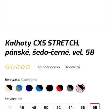
Kalhoty CXS STRETCH,
pánské, šedo-černé, vel. 58
0
x hodnoceno
0
x dotazů
Barevnost
:
Šedá/Černá
Velikost
:
58
44
46
48
50
52
54
56
58