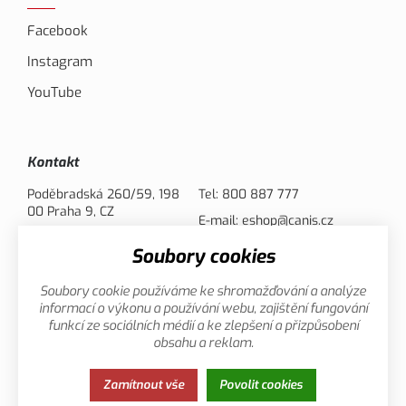
Facebook
Instagram
YouTube
Kontakt
Poděbradská 260/59, 198
Tel:
800 887 777
00 Praha 9, CZ
E-mail:
eshop@canis.cz
Soubory cookies
Možnosti platby
Soubory cookie používáme ke shromažďování a analýze
informací o výkonu a používání webu, zajištění fungování
funkcí ze sociálních médií a ke zlepšení a přizpůsobení
obsahu a reklam.
Zamítnout vše
Povolit cookies
Zásady ochrany osobních údajů
Cookies