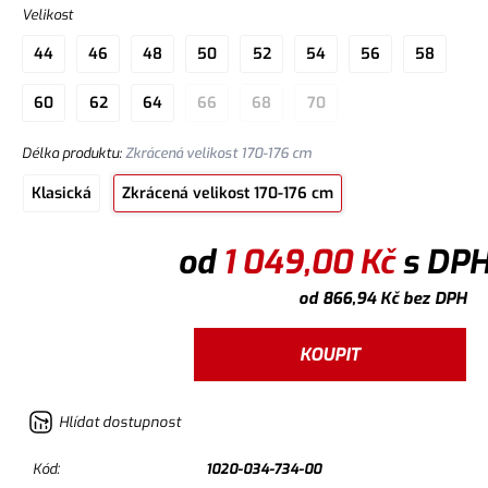
Velikost
44
46
48
50
52
54
56
58
60
62
64
66
68
70
Délka produktu
:
Zkrácená velikost 170-176 cm
Klasická
Zkrácená velikost 170-176 cm
od
1 049,00
Kč
s DP
od
866,94
Kč
bez DPH
KOUPIT
Hlídat dostupnost
Kód:
1020-034-734-00