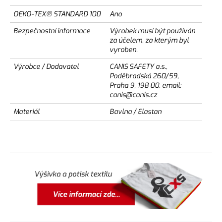
OEKO-TEX® STANDARD 100
Ano
Bezpečnostní informace
Výrobek musí být používán
za účelem, za kterým byl
vyroben.
Výrobce / Dodavatel
CANIS SAFETY a.s.,
Poděbradská 260/59,
Praha 9, 198 00, email:
canis@canis.cz
Materiál
Bavlna / Elastan