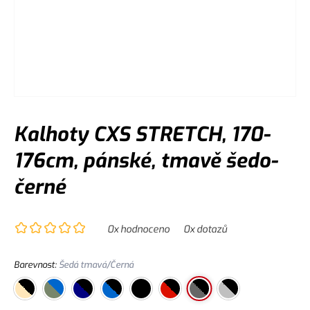
Kalhoty CXS STRETCH, 170-
176cm, pánské, tmavě šedo-
černé
0
x hodnoceno
0
x dotazů
Barevnost
:
Šedá tmavá/Černá