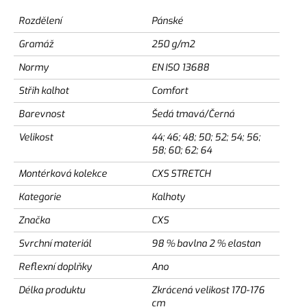
Rozdělení
Pánské
Gramáž
250 g/m2
Normy
EN ISO 13688
Střih kalhot
Comfort
Barevnost
Šedá tmavá/Černá
Velikost
44; 46; 48; 50; 52; 54; 56;
58; 60; 62; 64
Montérková kolekce
CXS STRETCH
Kategorie
Kalhoty
Značka
CXS
Svrchní materiál
98 % bavlna 2 % elastan
Reflexní doplňky
Ano
Délka produktu
Zkrácená velikost 170-176
cm