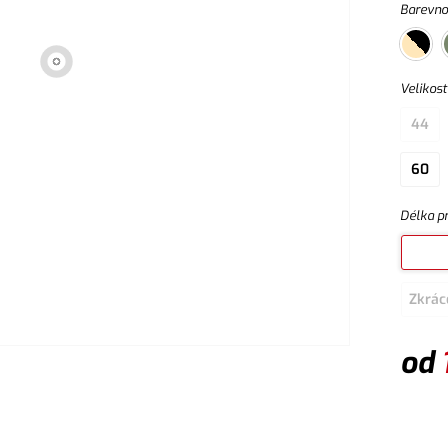
Barevno
Velikost
44
60
Délka p
Zkrác
od