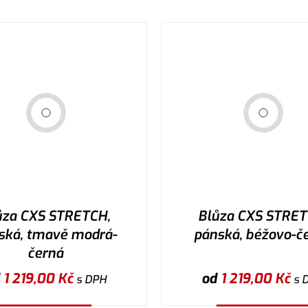
ůza CXS STRETCH,
Blůza CXS STRET
ská, tmavě modrá-
pánská, béžovo-č
černá
d
1 219,00
Kč
od
1 219,00
Kč
s DPH
s 