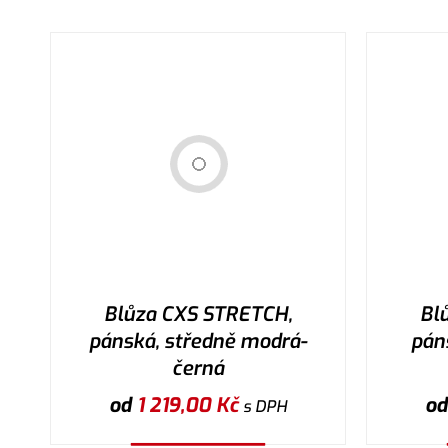
Blůza CXS STRETCH,
Bl
pánská, středně modrá-
pán
černá
od
1 219,00
Kč
o
s DPH