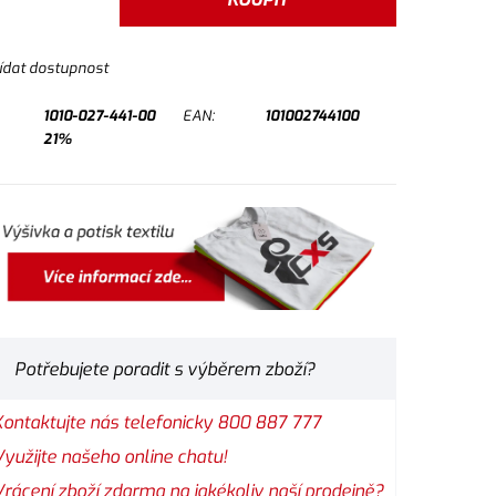
ídat dostupnost
1010-027-441-00
EAN:
101002744100
21%
Potřebujete poradit s výběrem zboží?
Kontaktujte nás telefonicky 800 887 777
Využijte našeho online chatu!
Vrácení zboží zdarma na jakékoliv naší prodejně?