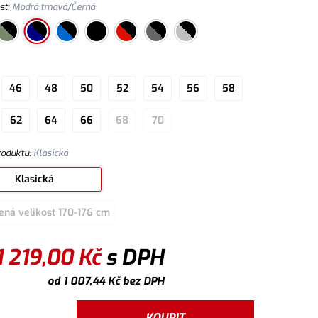
st
:
Modrá tmavá/Černá
46
48
50
52
54
56
58
62
64
66
68
70
roduktu
:
Klasická
Klasická
ená velikost 170-176 cm
1 219,00
Kč
s DPH
od
1 007,44
Kč
bez DPH
KOUPIT