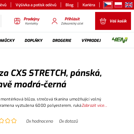
děvů
Výšivka a potisk oděvů
Blog
Kariéra
Prodejny
Přihlásit
Váš košík
Kontakty
Zákaznický účet
OMŮCKY
DOPLŇKY
DROGERIE
VÝPRODEJ
za CXS STRETCH, pánská,
vě modrá-černá
montérková blůza, strečová tkanina umožňující volný
 ramena vyztužena 600D polyesterem, rukávy s
Zobrazit více...
telnou manžetou, kapsička s klopou na levém rukávu,
apínání na zip a druky, náprsní kapsy - na druk a zip,
0
x hodnoceno
0
x dotazů
apsy na zip,