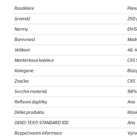
Rozdělení
Páns
Gramáž
250 
Normy
EN I
Barevnost
Modr
Velikost
46; 4
Montérková kolekce
CXS 
Kategorie
Blůz
Značka
CXS
Svrchní materiál
98% 
Reflexní doplňky
Ano
Délka produktu
Klas
OEKO-TEX® STANDARD 100
Ano
Bezpečnostní informace
Výro