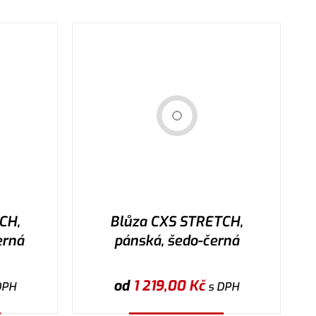
CH,
Blůza CXS STRETCH,
erná
pánská, šedo-černá
od
1 219,00
Kč
DPH
s DPH