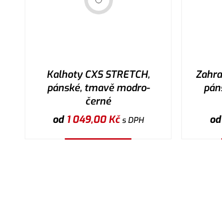
Kalhoty CXS STRETCH,
Zahra
pánské, tmavě modro-
pán
černé
od
1 049,00
Kč
o
s DPH
Vybrat variantu