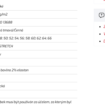
ké
g/m2
SO 13688
á tmavá/Černá
8; 50; 52; 54; 56; 58; 60; 62; 64; 66
STRETCH
y
bavlna 2% elastan
ická
bek musí být používán za účelem, za kterým byl