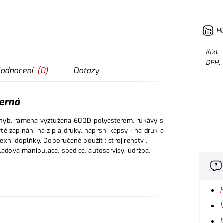
Hl
Kód:
DPH:
odnocení
(
0
)
Dotazy
erná
ohyb, ramena vyztužena 600D polyesterem, rukávy s
é zapínání na zip a druky, náprsní kapsy - na druk a
lexní doplňky. Doporučené použití: strojírenství,
ladová manipulace, spedice, autoservisy, údržba,