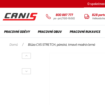
O společnost
800 887 777
B2B portá
po - pá (7:00-15:00)
Velkoobch
PRACOVNÍ ODĚVY
PRACOVNÍ OBUV
PRACOVNÍ RUKAVICE
/
Domů
Blůza CXS STRETCH, pánská, tmavě modrá-černá