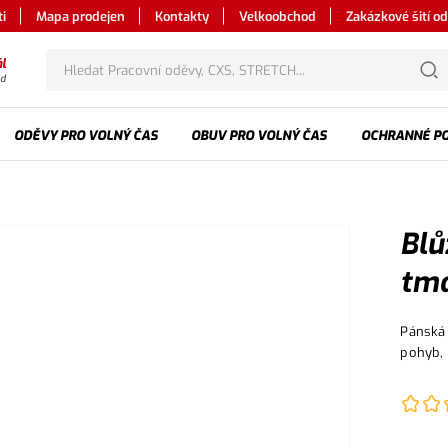
i
Mapa prodejen
Kontakty
Velkoobchod
Zakázkové šití o
l
od
ODĚVY PRO VOLNÝ ČAS
OBUV PRO VOLNÝ ČAS
OCHRANNÉ P
Blů
tma
Pánská 
pohyb,
nastavi
kryté z
boční k