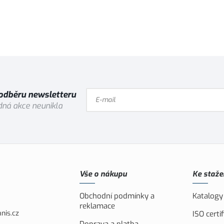
Vybrat variantu
Vybrat variantu
 odběru newsletteru
ná akce neunikla
Vše o nákupu
Ke staže
Obchodní podmínky a
Katalogy
reklamace
nis.cz
ISO cert