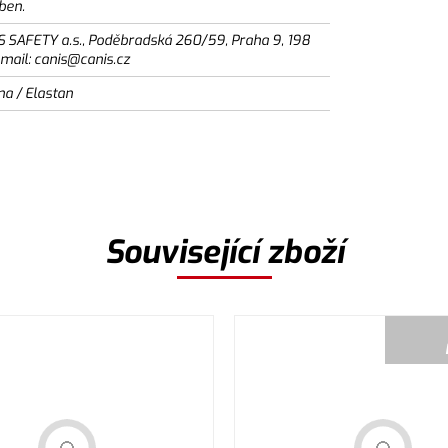
ben.
S SAFETY a.s., Poděbradská 260/59, Praha 9, 198
email: canis@canis.cz
na / Elastan
Související zboží