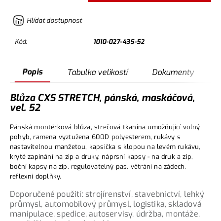
Hlídat dostupnost
Kód:
1010-027-435-52
Popis
Tabulka velikostí
Dokumenty
Blůza CXS STRETCH, pánská, maskáčová,
vel. 52
Pánská montérková blůza, strečová tkanina umožňující volný
pohyb, ramena vyztužena 600D polyesterem, rukávy s
nastavitelnou manžetou, kapsička s klopou na levém rukávu,
kryté zapínání na zip a druky, náprsní kapsy - na druk a zip,
boční kapsy na zip, regulovatelný pas, větrání na zádech,
reflexní doplňky.
Doporučené použití: strojírenství, stavebnictví, lehký
průmysl, automobilový průmysl, logistika, skladová
manipulace, spedice, autoservisy, údržba, montáže,