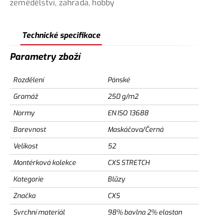
zemědělství, zahrada, hobby
Technické specifikace
Parametry zboží
Rozdělení
Pánské
Gramáž
250 g/m2
Normy
EN ISO 13688
Barevnost
Maskáčovo/Černá
Velikost
52
Montérková kolekce
CXS STRETCH
Kategorie
Blůzy
Značka
CXS
Svrchní materiál
98% bavlna 2% elastan