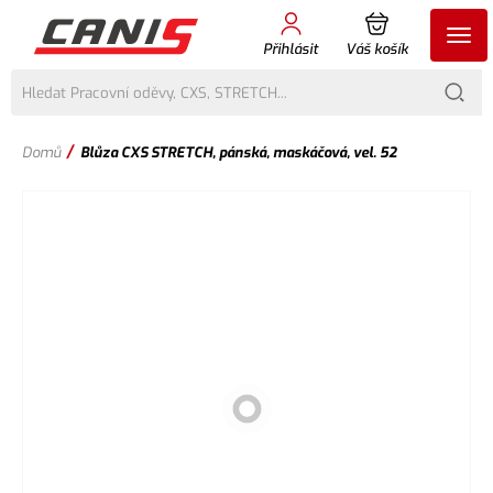
Přihlásit
Váš košík
/
Domů
Blůza CXS STRETCH, pánská, maskáčová, vel. 52