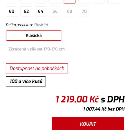
60
62
64
66
68
70
Délka produktu
:
Klasická
Klasická
Zkrácená velikost 170-176 cm
Dostupnost na pobočkách
100 a více kusů
1 219,00
Kč
s DPH
1 007,44
Kč
bez DPH
KOUPIT