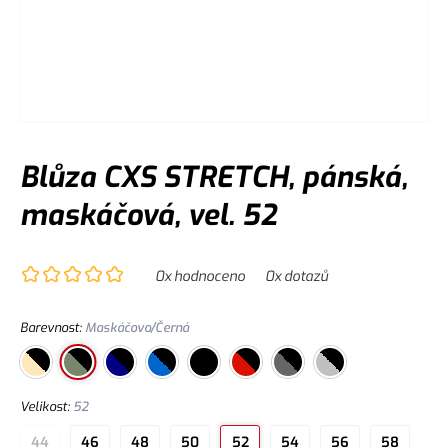
Blůza CXS STRETCH, pánská,
maskáčová, vel. 52
0
x hodnoceno
0
x dotazů
Barevnost
:
Maskáčovo/Černá
Velikost
:
52
44
46
48
50
52
54
56
58