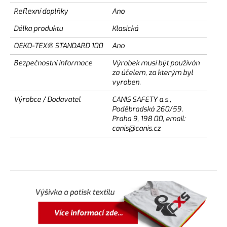
Reflexní doplňky
Ano
Délka produktu
Klasická
OEKO-TEX® STANDARD 100
Ano
Bezpečnostní informace
Výrobek musí být používán
za účelem, za kterým byl
vyroben.
Výrobce / Dodavatel
CANIS SAFETY a.s.,
Poděbradská 260/59,
Praha 9, 198 00, email:
canis@canis.cz