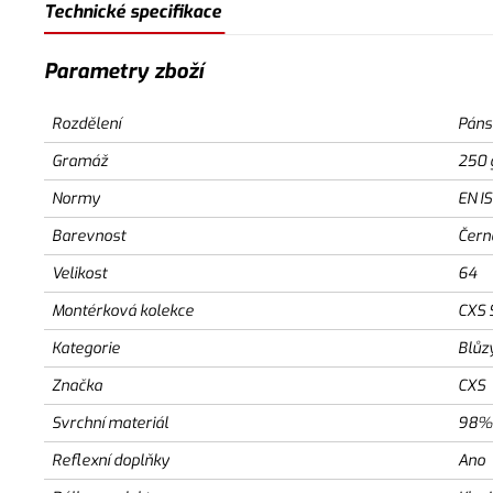
Technické specifikace
Parametry zboží
Rozdělení
Páns
Gramáž
250 
Normy
EN I
Barevnost
Čern
Velikost
64
Montérková kolekce
CXS 
Kategorie
Blůz
Značka
CXS
Svrchní materiál
98% 
Reflexní doplňky
Ano