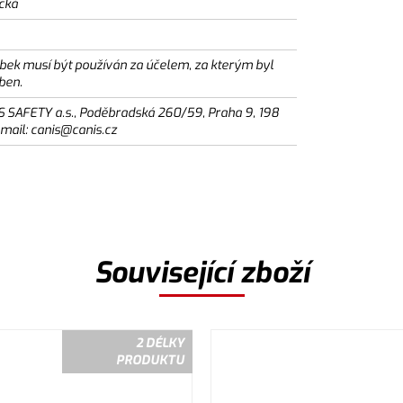
ická
bek musí být používán za účelem, za kterým byl
ben.
S SAFETY a.s., Poděbradská 260/59, Praha 9, 198
email: canis@canis.cz
Související zboží
2 DÉLKY
PRODUKTU