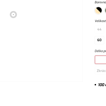
Barevno
Velikost
44
60
Délka p
Zkrác
100 