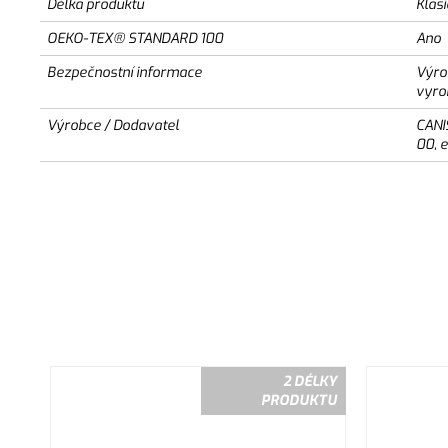
Délka produktu
Klas
OEKO-TEX® STANDARD 100
Ano
Bezpečnostní informace
Výro
vyro
Výrobce / Dodavatel
CANI
00, 
2 DÉLKY
PRODUKTU