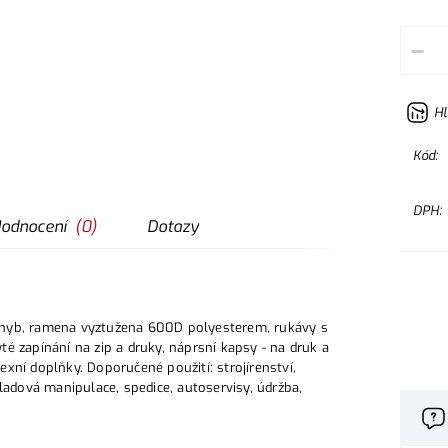
–
Hl
Kód:
DPH:
odnocení
(
0
)
Dotazy
ohyb, ramena vyztužena 600D polyesterem, rukávy s
é zapínání na zip a druky, náprsní kapsy - na druk a
lexní doplňky. Doporučené použití: strojírenství,
ladová manipulace, spedice, autoservisy, údržba,