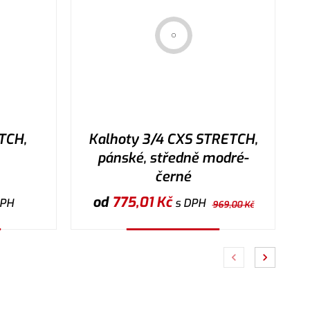
TCH,
Kalhoty 3/4 CXS STRETCH,
pánské, středně modré-
černé
od
775,01
Kč
DPH
s DPH
969,00
Kč
Vybrat variantu