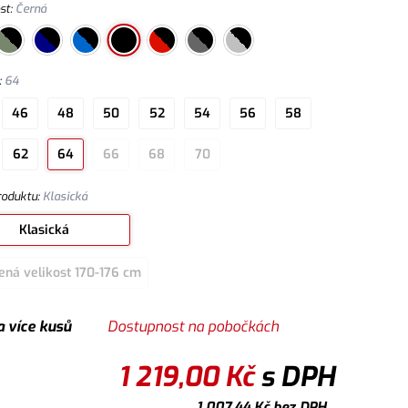
st
:
Černá
:
64
46
48
50
52
54
56
58
62
64
66
68
70
roduktu
:
Klasická
Klasická
ená velikost 170-176 cm
a více kusů
Dostupnost na pobočkách
1 219,00
Kč
s DPH
1 007,44
Kč
bez DPH