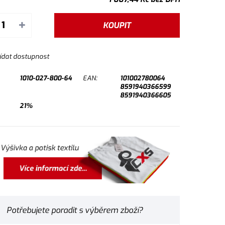
+
KOUPIT
ídat dostupnost
1010-027-800-64
EAN:
101002780064
8591940366599
8591940366605
21%
Potřebujete poradit s výběrem zboží?