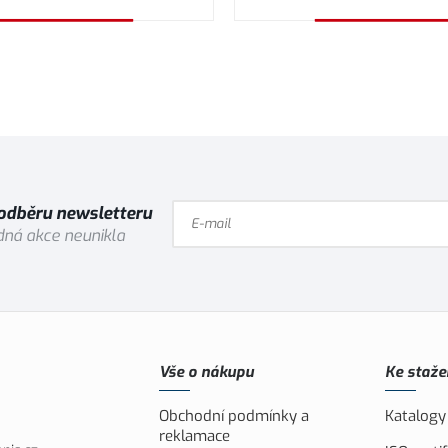
Vybrat variantu
Vybrat variantu
 odběru newsletteru
ná akce neunikla
Vše o nákupu
Ke staže
Obchodní podmínky a
Katalogy
reklamace