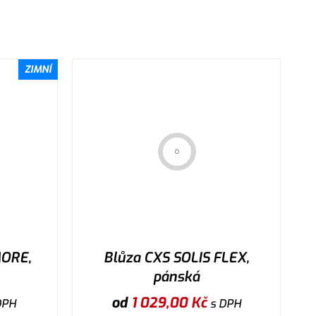
ZIMNÍ
ORE,
Blůza CXS SOLIS FLEX,
pánská
od
1 029,00
Kč
DPH
s DPH