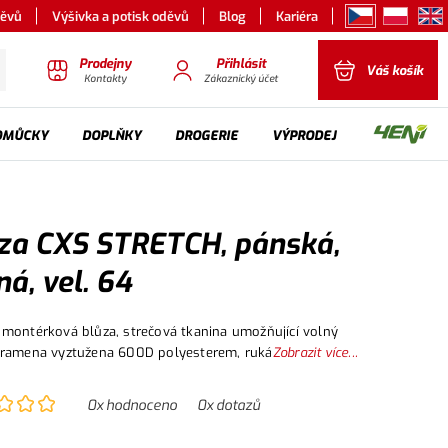
děvů
Výšivka a potisk oděvů
Blog
Kariéra
Prodejny
Přihlásit
Váš košík
Kontakty
Zákaznický účet
OMŮCKY
DOPLŇKY
DROGERIE
VÝPRODEJ
za CXS STRETCH, pánská,
ná, vel. 64
montérková blůza, strečová tkanina umožňující volný
 ramena vyztužena 600D polyesterem, rukávy s
Zobrazit více...
telnou manžetou, kapsička s klopou na levém rukávu,
apínání na zip a druky, náprsní kapsy - na druk a zip,
0
x hodnoceno
0
x dotazů
apsy na zip,