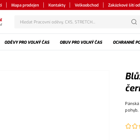
i
Mapa prodejen
Kontakty
Velkoobchod
Zakázkové šití o
l
od
ODĚVY PRO VOLNÝ ČAS
OBUV PRO VOLNÝ ČAS
OCHRANNÉ P
Blů
čer
Pánská 
pohyb,
nastavi
kryté z
boční k