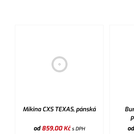
Mikina CXS TEXAS, pánská
Bu
p
od
859,00
Kč
o
s DPH