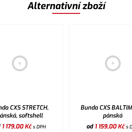
Alternativní zboží
nda CXS STRETCH,
Bunda CXS BALTIM
ánská, softshell
pánská
d
1 179,00
Kč
od
1 159,00
Kč
s DPH
s 