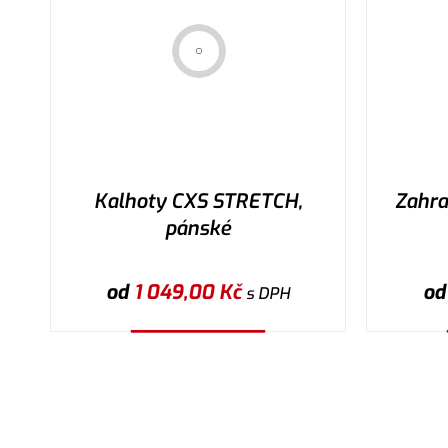
Kalhoty CXS STRETCH,
Zahra
pánské
od
1 049,00
Kč
o
s DPH
Vybrat variantu