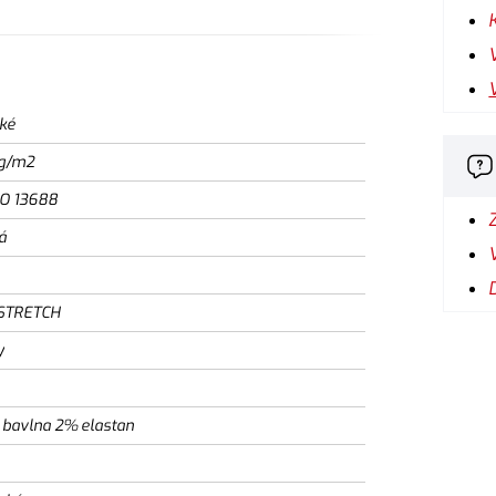
ké
g/m2
SO 13688
á
STRETCH
y
bavlna 2% elastan