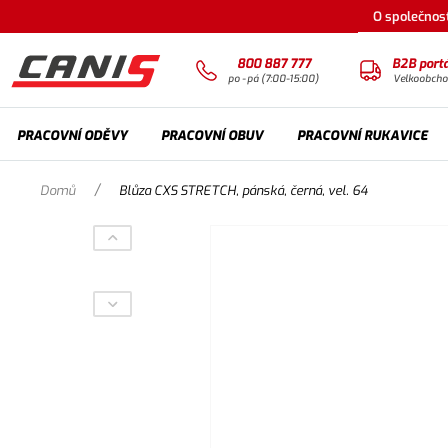
O společnost
800 887 777
B2B portá
po - pá (7:00-15:00)
Velkoobch
PRACOVNÍ ODĚVY
PRACOVNÍ OBUV
PRACOVNÍ RUKAVICE
/
Domů
Blůza CXS STRETCH, pánská, černá, vel. 64