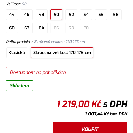
Velikost
:
50
44
46
48
50
52
54
56
58
60
62
64
66
68
70
Délka produktu
:
Zkrácená velikost 170-176 cm
Klasická
Zkrácená velikost 170-176 cm
Dostupnost na pobočkách
Skladem
1 219,00
Kč
s DPH
1 007,44
Kč
bez DPH
KOUPIT