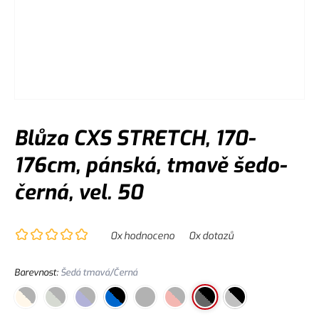
Blůza CXS STRETCH, 170-
176cm, pánská, tmavě šedo-
černá, vel. 50
0
x hodnoceno
0
x dotazů
Barevnost
:
Šedá tmavá/Černá