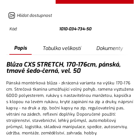
Hlídat dostupnost
Kód:
1010-034-734-50
Popis
Tabulka velikostí
Dokumenty
Blůza CXS STRETCH, 170-176cm, pánská,
tmavě šedo-černá, vel. 50
Pánská montérková blůza - zkrácená varianta na výšku 170-176
cm. Strečová tkanina umožňující volný pohyb, ramena vyztužena
600D polyesterem, rukávy s nastavitelnou manžetou, kapsička
s klopou na levém rukávu, kryté zapínání na zip a druky, náprsní
kapsy - na druk a zip, boční kapsy na zip, regulovatelný pas,
větrání na zádech, reflexní doplňky. Doporučené použití:
strojírenství, stavebnictví, lehký průmysl, automobilový
průmysl, logistika, skladová manipulace, spedice, autoservisy,
údržba, montáže, zemědělství, zahrada, hobby.