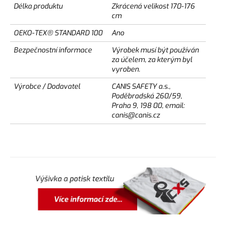
Délka produktu
Zkrácená velikost 170-176
cm
OEKO-TEX® STANDARD 100
Ano
Bezpečnostní informace
Výrobek musí být používán
za účelem, za kterým byl
vyroben.
Výrobce / Dodavatel
CANIS SAFETY a.s.,
Poděbradská 260/59,
Praha 9, 198 00, email:
canis@canis.cz