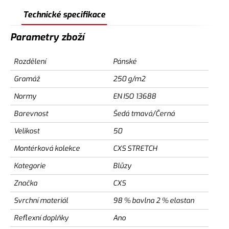
Technické specifikace
Parametry zboží
Rozdělení
Pánské
Gramáž
250 g/m2
Normy
EN ISO 13688
Barevnost
Šedá tmavá/Černá
Velikost
50
Montérková kolekce
CXS STRETCH
Kategorie
Blůzy
Značka
CXS
Svrchní materiál
98 % bavlna 2 % elastan
Reflexní doplňky
Ano