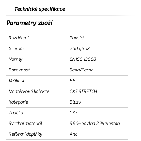
Technické specifikace
Parametry zboží
Rozdělení
Pánské
Gramáž
250 g/m2
Normy
EN ISO 13688
Barevnost
Šedá/Černá
Velikost
56
Montérková kolekce
CXS STRETCH
Kategorie
Blůzy
Značka
CXS
Svrchní materiál
98 % bavlna 2 % elastan
Reflexní doplňky
Ano