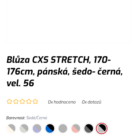
Blůza CXS STRETCH, 170-
176cm, pánská, šedo- černá,
vel. 56
0
x hodnoceno
0
x dotazů
Barevnost
:
Šedá/Černá