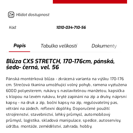
Hlídat dostupnost
Kód:
1010-034-710-56
Popis
Tabulka velikostí
Dokumenty
Blůza CXS STRETCH, 170-176cm, pánská,
šedo- černá, vel. 56
Pánská montérková blůza - zkrácená varianta na výšku 170-176
cm. Strečová tkanina umožňující volný pohyb, ramena vyztužena
600D polyesterem, rukávy s nastavitelnou manžetou, kapsička
s klopou na levém rukávu, kryté zapínání na zip a druky, náprsní
kapsy - na druk a zip, boční kapsy na zip, regulovatelný pas,
větrání na zádech, reflexní doplňky. Doporučené použití:
strojírenství, stavebnictví, lehký průmysl, automobilový
průmysl, logistika, skladová manipulace, spedice, autoservisy,
údržba, montáže, zemědělství, zahrada, hobby.