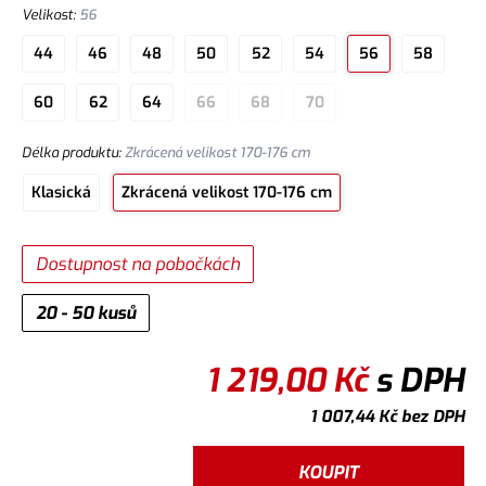
Velikost
:
56
44
46
48
50
52
54
56
58
60
62
64
66
68
70
Délka produktu
:
Zkrácená velikost 170-176 cm
Klasická
Zkrácená velikost 170-176 cm
Dostupnost na pobočkách
20 - 50 kusů
1 219,00
Kč
s DPH
1 007,44
Kč
bez DPH
KOUPIT