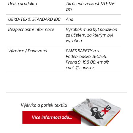
Délka produktu
Zkrácená velikost 170-176
cm
OEKO-TEX® STANDARD 100
Ano
Bezpečnostní informace
Výrobek musí být používán
za účelem, za kterým byl
vyroben.
Výrobce / Dodavatel
CANIS SAFETY a.s.,
Poděbradská 260/59,
Praha 9, 198 00, email:
canis@canis.cz