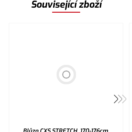
Související zboží
Blůza CXS STRETCH, 170-176cm,