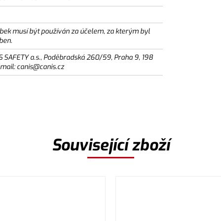
bek musí být používán za účelem, za kterým byl
ben.
S SAFETY a.s., Poděbradská 260/59, Praha 9, 198
email: canis@canis.cz
Související zboží