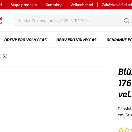
i
Mapa prodejen
Kontakty
Velkoobchod
Zakázkové šití o
l
od
ODĚVY PRO VOLNÝ ČAS
OBUV PRO VOLNÝ ČAS
OCHRANNÉ P
. 52
Blů
176
vel
Pánská 
cm. Str
vyztuže
manžeto