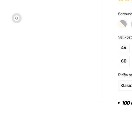
na zip 
Barevno
Velikost
44
60
Délka p
Klasi
100 