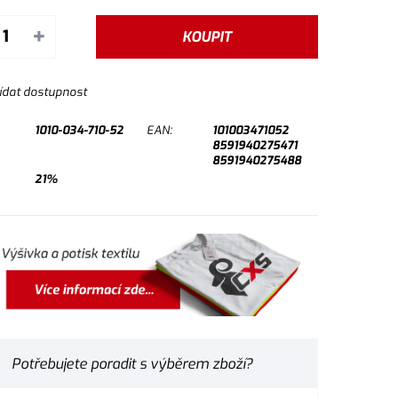
+
KOUPIT
ídat dostupnost
1010-034-710-52
EAN:
101003471052
8591940275471
8591940275488
21%
Potřebujete poradit s výběrem zboží?