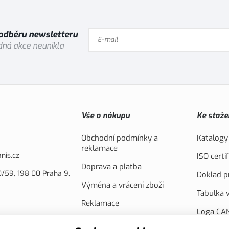
 odběru newsletteru
ná akce neunikla
Vše o nákupu
Ke staže
Obchodní podmínky a
Katalogy
reklamace
nis.cz
ISO cert
Doprava a platba
/59, 198 00 Praha 9,
Doklad pr
Výměna a vrácení zboží
Tabulka v
Reklamace
Loga CAN
Náhradní plnění