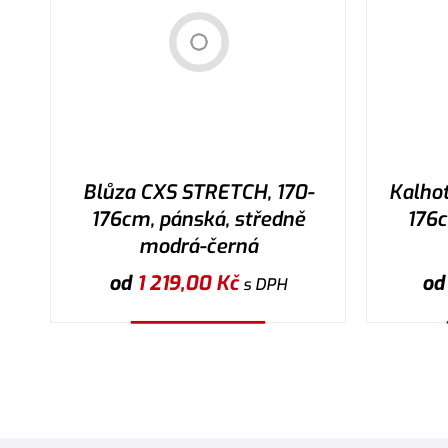
Blůza CXS STRETCH, 170-
Kalho
176cm, pánská, středně
176c
modrá-černá
od
1 219,00
Kč
o
s DPH
Vybrat variantu