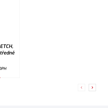
RETCH,
středně
DPH