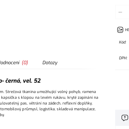
–
Hl
Kód:
DPH:
odnocení
(
0
)
Dotazy
 černá, vel. 52
cm. Strečová tkanina umožňující volný pohyb, ramena
kapsička s klopou na levém rukávu, kryté zapínání na
gulovatelný pas, větrání na zádech, reflexní doplňky.
automobilový průmysl, logistika, skladová manipulace,
by.