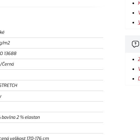
ké
g/m2
SO 13688
/Černá
STRETCH
y
 bavlna 2 % elastan
cená velikost 170-176 cm