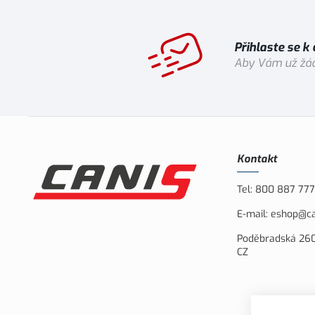
Přihlaste se k
Aby Vám už žád
Kontakt
Tel:
800 887 777
E-mail:
eshop@ca
Poděbradská 260
CZ