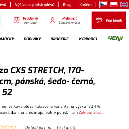
děvů
Výšivka a potisk oděvů
Blog
Kariéra
Prodejny
Přihlásit
Váš košík
Kontakty
Zákaznický účet
OMŮCKY
DOPLŇKY
DROGERIE
VÝPRODEJ
za CXS STRETCH, 170-
cm, pánská, šedo- černá,
. 52
montérková blůza - zkrácená varianta na výšku 170-176
ečová tkanina umožňující volný pohyb, ramena
Zobrazit více...
na 600D polyesterem, rukávy s nastavitelnou
u, kapsička s klopou na levém rukávu, kryté zapínání
0
x hodnoceno
0
x dotazů