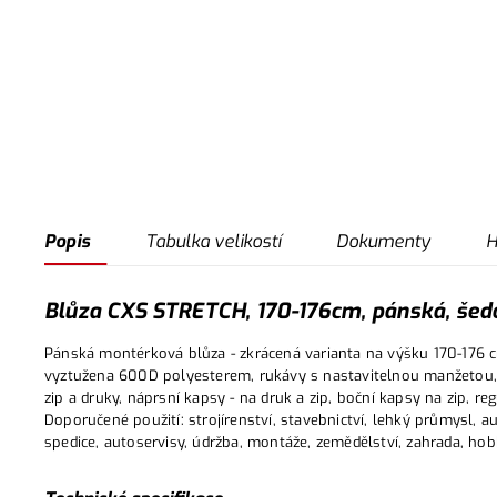
Popis
Tabulka velikostí
Dokumenty
H
Blůza CXS STRETCH, 170-176cm, pánská, šedo-
Pánská montérková blůza - zkrácená varianta na výšku 170-176 
vyztužena 600D polyesterem, rukávy s nastavitelnou manžetou, 
zip a druky, náprsní kapsy - na druk a zip, boční kapsy na zip, re
Doporučené použití: strojírenství, stavebnictví, lehký průmysl, 
spedice, autoservisy, údržba, montáže, zemědělství, zahrada, hob