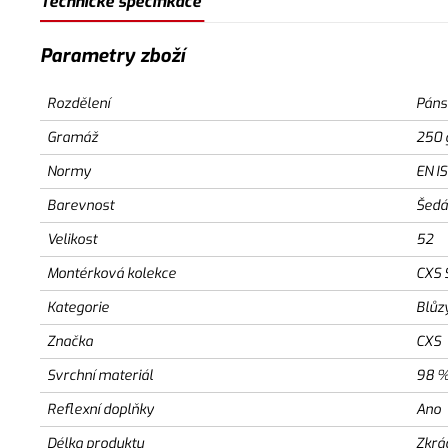
Technické specifikace
Parametry zboží
Rozdělení
Páns
Gramáž
250 
Normy
EN I
Barevnost
Šedá
Velikost
52
Montérková kolekce
CXS 
Kategorie
Blůz
Značka
CXS
Svrchní materiál
98 %
Reflexní doplňky
Ano
Délka produktu
Zkrá