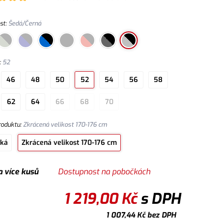
a druky, náprsní ka
st
:
Šedá/Černá
:
52
46
48
50
52
54
56
58
62
64
66
68
70
roduktu
:
Zkrácená velikost 170-176 cm
cká
Zkrácená velikost 170-176 cm
a více kusů
Dostupnost na pobočkách
1 219,00
Kč
s DPH
1 007,44
Kč
bez DPH