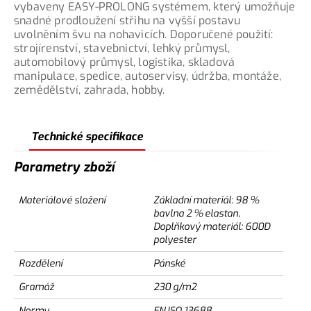
vybaveny EASY-PROLONG systémem, který umožňuje
snadné prodloužení střihu na vyšší postavu
uvolněním švu na nohavicích. Doporučené použití:
strojírenství, stavebnictví, lehký průmysl,
automobilový průmysl, logistika, skladová
manipulace, spedice, autoservisy, údržba, montáže,
zemědělství, zahrada, hobby.
Technické specifikace
Parametry zboží
Materiálové složení
Základní materiál: 98 %
bavlna 2 % elastan,
Doplňkový materiál: 600D
polyester
Rozdělení
Pánské
Gramáž
230 g/m2
Normy
EN ISO 13688