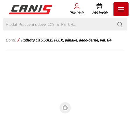
Přihlásit
Váš košík
/
Domů
Kalhoty CXS SOLIS FLEX, pánské, šedo-černé, vel. 64