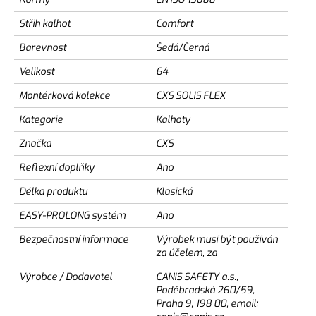
Střih kalhot
Comfort
Barevnost
Šedá/Černá
Velikost
64
Montérková kolekce
CXS SOLIS FLEX
Kategorie
Kalhoty
Značka
CXS
Reflexní doplňky
Ano
Délka produktu
Klasická
EASY-PROLONG systém
Ano
Bezpečnostní informace
Výrobek musí být používán
za účelem, za
Výrobce / Dodavatel
CANIS SAFETY a.s.,
Poděbradská 260/59,
Praha 9, 198 00, email: