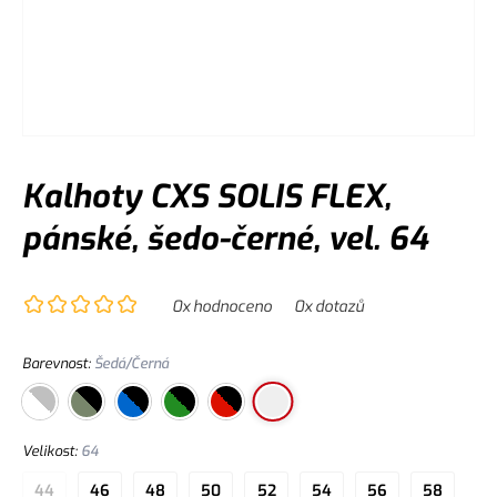
Kalhoty CXS SOLIS FLEX,
pánské, šedo-černé, vel. 64
0
x hodnoceno
0
x dotazů
Barevnost
:
Šedá/Černá
Velikost
:
64
44
46
48
50
52
54
56
58