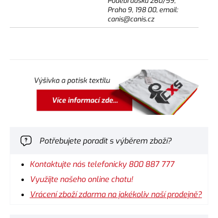
Poděbradská 260/59,
Praha 9, 198 00, email:
canis@canis.cz
Potřebujete poradit s výběrem zboží?
Kontaktujte nás telefonicky 800 887 777
Využijte našeho online chatu!
Vrácení zboží zdarma na jakékoliv naší prodejně?