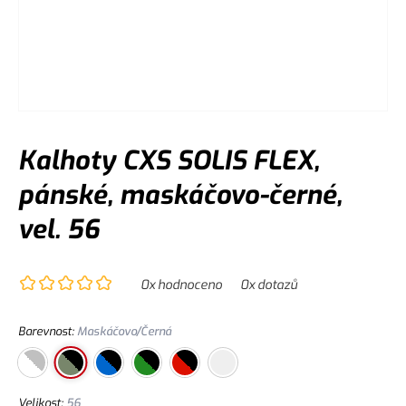
Kalhoty CXS SOLIS FLEX,
pánské, maskáčovo-černé,
vel. 56
0
x hodnoceno
0
x dotazů
Barevnost
:
Maskáčovo/Černá
Velikost
:
56