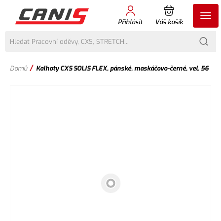
Přihlásit
Váš košík
/
Domů
Kalhoty CXS SOLIS FLEX, pánské, maskáčovo-černé, vel. 56