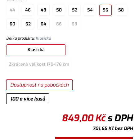
44
46
48
50
52
54
56
58
60
62
64
66
68
Délka produktu
:
Klasická
Klasická
Zkrácená velikost 170-176 cm
Dostupnost na pobočkách
100 a více kusů
849,00
Kč
s DPH
701,65
Kč
bez DPH