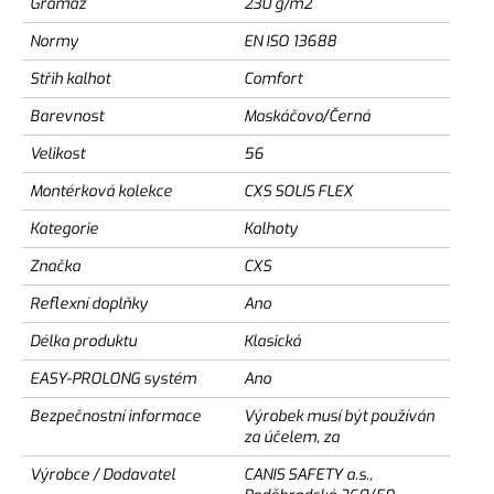
Gramáž
230 g/m2
Normy
EN ISO 13688
Střih kalhot
Comfort
Barevnost
Maskáčovo/Černá
Velikost
56
Montérková kolekce
CXS SOLIS FLEX
Kategorie
Kalhoty
Značka
CXS
Reflexní doplňky
Ano
Délka produktu
Klasická
EASY-PROLONG systém
Ano
Bezpečnostní informace
Výrobek musí být používán
za účelem, za
Výrobce / Dodavatel
CANIS SAFETY a.s.,