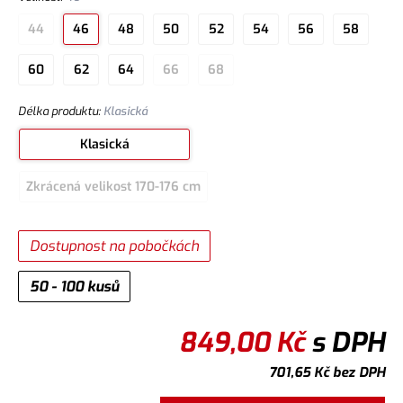
44
46
48
50
52
54
56
58
60
62
64
66
68
Délka produktu
:
Klasická
Klasická
Zkrácená velikost 170-176 cm
Dostupnost na pobočkách
50 - 100 kusů
849,00
Kč
s DPH
701,65
Kč
bez DPH