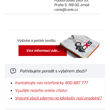
Poděbradská 260/59,
Praha 9, 198 00, email:
canis@canis.cz
Potřebujete poradit s výběrem zboží?
Kontaktujte nás telefonicky 800 887 777
Využijte našeho online chatu!
Vrácení zboží zdarma na jakékoliv naší prodejně?