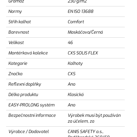
Gramáž
230 g/m2
Normy
EN ISO 13688
Střih kalhot
Comfort
Barevnost
Maskáčovo/Černá
Velikost
46
Montérková kolekce
CXS SOLIS FLEX
Kategorie
Kalhoty
Značka
CXS
Reflexní doplňky
Ano
Délka produktu
Klasická
EASY-PROLONG systém
Ano
Bezpečnostní informace
Výrobek musí být používán
za účelem, za
Výrobce / Dodavatel
CANIS SAFETY a.s.,