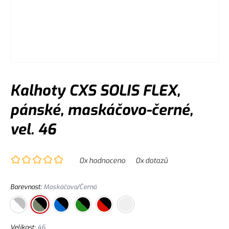
Kalhoty CXS SOLIS FLEX,
pánské, maskáčovo-černé,
vel. 46
0
x hodnoceno
0
x dotazů
Barevnost
:
Maskáčovo/Černá
Velikost
:
46