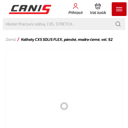
Přihlásit
Váš košík
/
Domů
Kalhoty CXS SOLIS FLEX, pánské, modro-černé, vel. 52