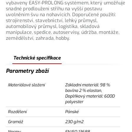
vybaveny EASY-PROLONG systémem, který umožňuje
snadné prodloužení střihu na vyšší postavu
uvolněním švu na nohavicích. Doporučené použití:
strojírenství, stavebnictví, lehký průmysl,
automobilový průmysl, logistika, skladová
manipulace, spedice, autoservisy, údržba, montáže,
zemědělství, zahrada, hobby.
Technické specifikace
Parametry zboží
Materiálové složení
Základní materiál: 98 %
bavlna 2 % elastan,
Doplňkový materiál: 600D
polyester
Rozdělení
Pánské
Gramáž
230 g/m2
Normy
EN ISO 13688