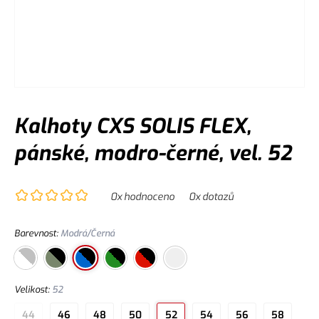
Kalhoty CXS SOLIS FLEX,
pánské, modro-černé, vel. 52
0
x hodnoceno
0
x dotazů
Barevnost
:
Modrá/Černá
Velikost
:
52
44
46
48
50
52
54
56
58