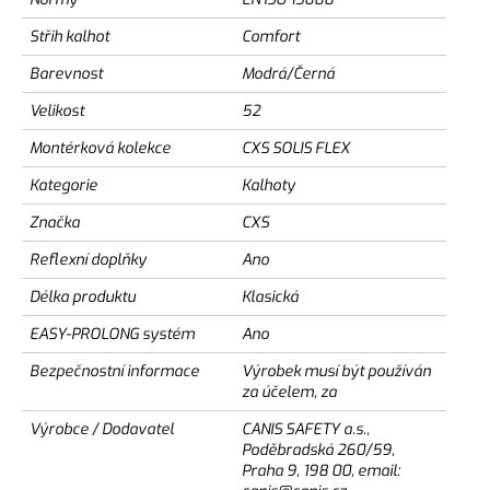
Střih kalhot
Comfort
Barevnost
Modrá/Černá
Velikost
52
Montérková kolekce
CXS SOLIS FLEX
Kategorie
Kalhoty
Značka
CXS
Reflexní doplňky
Ano
Délka produktu
Klasická
EASY-PROLONG systém
Ano
Bezpečnostní informace
Výrobek musí být používán
za účelem, za
Výrobce / Dodavatel
CANIS SAFETY a.s.,
Poděbradská 260/59,
Praha 9, 198 00, email: