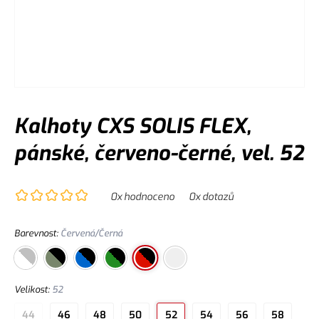
Kalhoty CXS SOLIS FLEX,
pánské, červeno-černé, vel. 52
0
x hodnoceno
0
x dotazů
Barevnost
:
Červená/Černá
Velikost
:
52
44
46
48
50
52
54
56
58