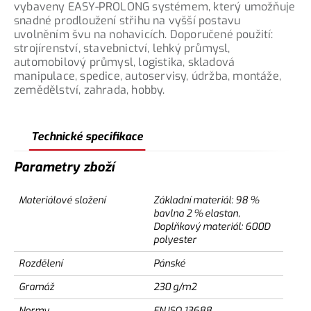
vybaveny EASY-PROLONG systémem, který umožňuje
snadné prodloužení střihu na vyšší postavu
uvolněním švu na nohavicích. Doporučené použití:
strojírenství, stavebnictví, lehký průmysl,
automobilový průmysl, logistika, skladová
manipulace, spedice, autoservisy, údržba, montáže,
zemědělství, zahrada, hobby.
Technické specifikace
Parametry zboží
Materiálové složení
Základní materiál: 98 %
bavlna 2 % elastan,
Doplňkový materiál: 600D
polyester
Rozdělení
Pánské
Gramáž
230 g/m2
Normy
EN ISO 13688