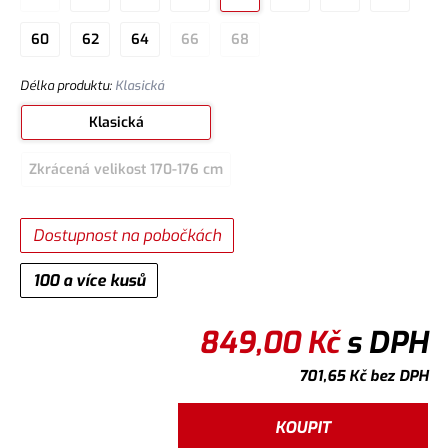
60
62
64
66
68
Délka produktu
:
Klasická
Klasická
Zkrácená velikost 170-176 cm
Dostupnost na pobočkách
100 a více kusů
849,00
Kč
s DPH
701,65
Kč
bez DPH
KOUPIT