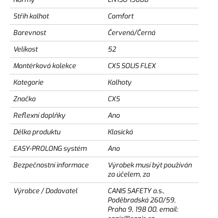
Střih kalhot
Comfort
Barevnost
Červená/Černá
Velikost
52
Montérková kolekce
CXS SOLIS FLEX
Kategorie
Kalhoty
Značka
CXS
Reflexní doplňky
Ano
Délka produktu
Klasická
EASY-PROLONG systém
Ano
Bezpečnostní informace
Výrobek musí být používán
za účelem, za
Výrobce / Dodavatel
CANIS SAFETY a.s.,
Poděbradská 260/59,
Praha 9, 198 00, email: