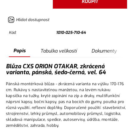
KOUPIT
Hlídat dostupnost
Kód:
1010-025-710-64
Popis
Tabulka velikostí
Dokumenty
Blůza CXS ORION OTAKAR, zkrácená
varianta, pánská, šedo-černá, vel. 64
Pánská montérková blůza - zkrácená varianta na výšku 170-176
cm. Rukávy s nastavitelnou manžetou, na levém rukávu
kapsička na tužky, kryté zapínání na zip a druky, multifunkční
náprsní kapsy, boční kapsy, pas na bocích do gumy, poutka pro
různá využití, reflexní doplňky. Doporučené použití: stavebnictví,
strojírenství, lehký průmysl, automobilový průmysl, logistika,
skladová manipulace, spedice, autoservisy, údržba, montáže,
zemědělství, zahrada, hobby.