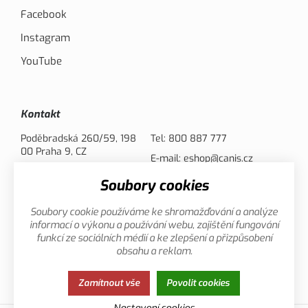
Facebook
Instagram
YouTube
Kontakt
Poděbradská 260/59, 198
Tel:
800 887 777
00 Praha 9, CZ
E-mail:
eshop@canis.cz
Soubory cookies
Možnosti platby
Soubory cookie používáme ke shromažďování a analýze
informací o výkonu a používání webu, zajištění fungování
funkcí ze sociálních médií a ke zlepšení a přizpůsobení
obsahu a reklam.
Zamítnout vše
Povolit cookies
Zásady ochrany osobních údajů
Cookies