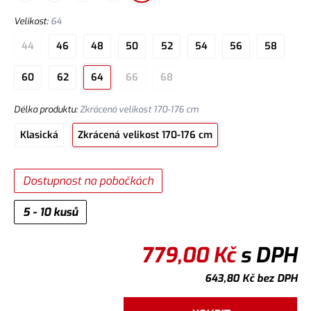
Velikost
:
64
44
46
48
50
52
54
56
58
60
62
64
66
68
Délka produktu
:
Zkrácená velikost 170-176 cm
Klasická
Zkrácená velikost 170-176 cm
Dostupnost na pobočkách
5 - 10 kusů
779,00
Kč
s DPH
643,80
Kč
bez DPH