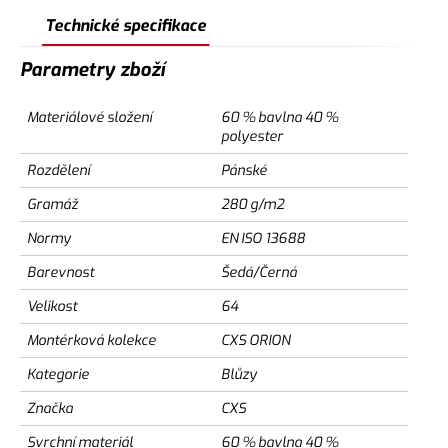
Technické specifikace
Parametry zboží
Materiálové složení
60 % bavlna 40 %
polyester
Rozdělení
Pánské
Gramáž
280 g/m2
Normy
EN ISO 13688
Barevnost
Šedá/Černá
Velikost
64
Montérková kolekce
CXS ORION
Kategorie
Blůzy
Značka
CXS
Svrchní materiál
60 % bavlna 40 %