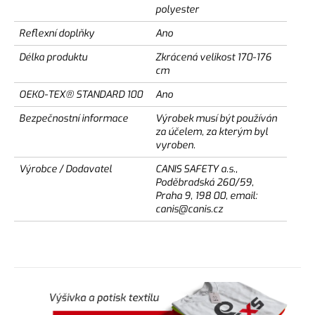
polyester
Reflexní doplňky
Ano
Délka produktu
Zkrácená velikost 170-176
cm
OEKO-TEX® STANDARD 100
Ano
Bezpečnostní informace
Výrobek musí být používán
za účelem, za kterým byl
vyroben.
Výrobce / Dodavatel
CANIS SAFETY a.s.,
Poděbradská 260/59,
Praha 9, 198 00, email:
canis@canis.cz