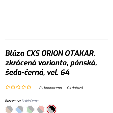
Blůza CXS ORION OTAKAR,
zkrácená varianta, pánská,
šedo-černá, vel. 64
0
x hodnoceno
0
x dotazů
Barevnost
:
Šedá/Černá