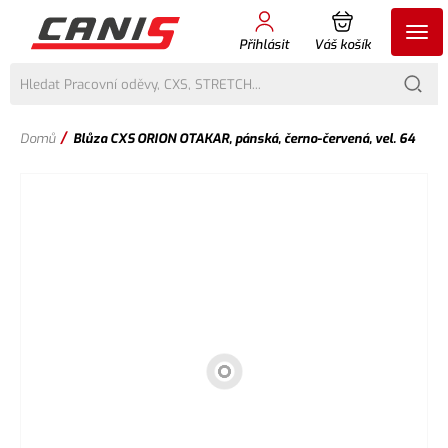
Přihlásit
Váš košík
/
Domů
Blůza CXS ORION OTAKAR, pánská, černo-červená, vel. 64