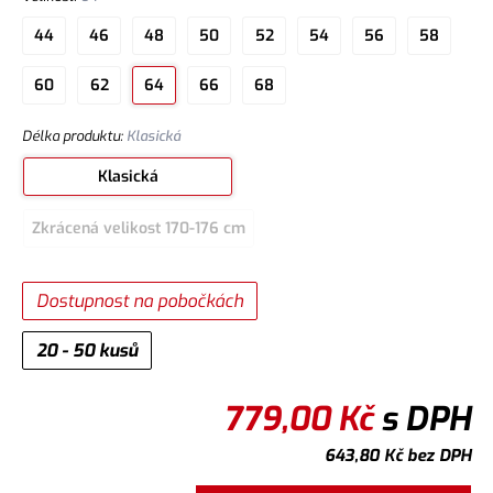
44
46
48
50
52
54
56
58
60
62
64
66
68
Délka produktu
:
Klasická
Klasická
Zkrácená velikost 170-176 cm
Dostupnost na pobočkách
20 - 50 kusů
779,00
Kč
s DPH
643,80
Kč
bez DPH