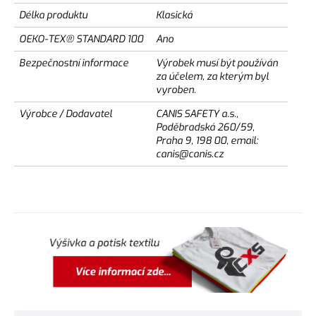
Délka produktu
Klasická
OEKO-TEX® STANDARD 100
Ano
Bezpečnostní informace
Výrobek musí být používán
za účelem, za kterým byl
vyroben.
Výrobce / Dodavatel
CANIS SAFETY a.s.,
Poděbradská 260/59,
Praha 9, 198 00, email:
canis@canis.cz