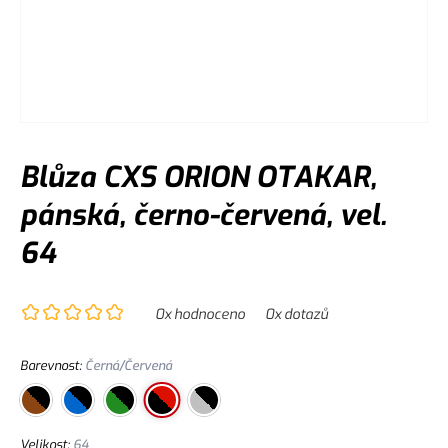
Blůza CXS ORION OTAKAR,
pánská, černo-červená, vel.
64
0
x hodnoceno
0
x dotazů
Barevnost
:
Černá/Červená
Velikost
:
64