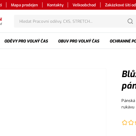
i
Mapa prodejen
Kontakty
Velkoobchod
Zakázkové šití o
l
od
ODĚVY PRO VOLNÝ ČAS
OBUV PRO VOLNÝ ČAS
OCHRANNÉ P
Blů
pán
Pánská 
rukávu 
multifu
gumy, r