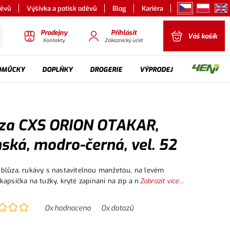
děvů
Výšivka a potisk oděvů
Blog
Kariéra
Prodejny
Přihlásit
Váš košík
Kontakty
Zákaznický účet
OMŮCKY
DOPLŇKY
DROGERIE
VÝPRODEJ
za CXS ORION OTAKAR,
ská, modro-černá, vel. 52
blůza, rukávy s nastavitelnou manžetou, na levém
kapsička na tužky, kryté zapínání na zip a na druky,
Zobrazit více...
nkční náprsní kapsy, boční kapsy, pas na bocích do
eflexní doplňky.
0
x hodnoceno
0
x dotazů