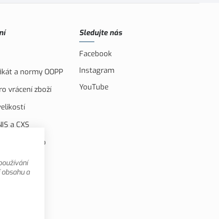
ní
Sledujte nás
Facebook
Instagram
ifikát a normy OOPP
YouTube
o vrácení zboží
elikostí
IS a CXS
ufinancováno
u unií
používání
 videa
í obsahu a