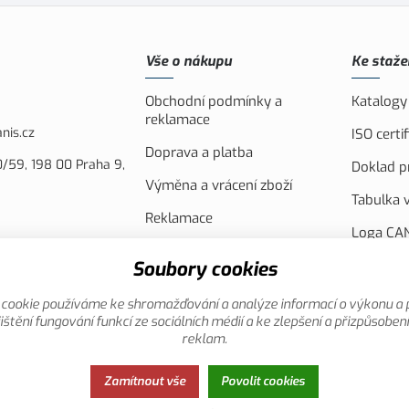
Vše o nákupu
Ke staže
Obchodní podmínky a
Katalogy
reklamace
nis.cz
ISO cert
Doprava a platba
/59, 198 00 Praha 9,
Doklad pr
Výměna a vrácení zboží
Tabulka v
Reklamace
Loga CAN
Náhradní plnění
FVE Spol
Soubory cookies
Akční leták
Evropsko
cookie používáme ke shromažďování a analýze informací o výkonu a 
Reklamní
ištění fungování funkcí ze sociálních médií a ke zlepšení a přizpůsoben
reklam.
Zamítnout vše
Povolit cookies