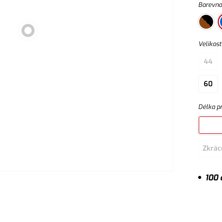
Barevno
Velikost
44
60
Délka p
Zkrác
100 