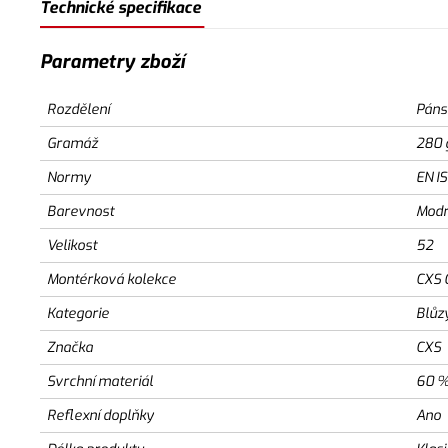
Technické specifikace
Parametry zboží
Rozdělení
Páns
Gramáž
280 
Normy
EN I
Barevnost
Modr
Velikost
52
Montérková kolekce
CXS 
Kategorie
Blůz
Značka
CXS
Svrchní materiál
60 %
Reflexní doplňky
Ano