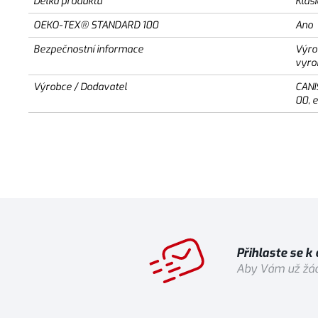
Délka produktu
Klas
OEKO-TEX® STANDARD 100
Ano
Bezpečnostní informace
Výro
vyro
Výrobce / Dodavatel
CANI
00, 
Přihlaste se k
Aby Vám už žád