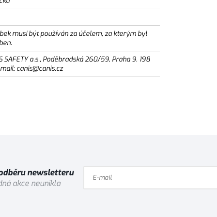
ická
bek musí být používán za účelem, za kterým byl
ben.
S SAFETY a.s., Poděbradská 260/59, Praha 9, 198
email: canis@canis.cz
 odběru newsletteru
ná akce neunikla