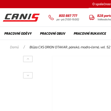
O společnost
800 887 777
B2B portá
po - pá (7:00-15:00)
Velkoobch
PRACOVNÍ ODĚVY
PRACOVNÍ OBUV
PRACOVNÍ RUKAVICE
/
Domů
Blůza CXS ORION OTAKAR, pánská, modro-černá, vel. 52