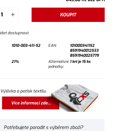
+
KOUPIT
ídat dostupnost
1010-003-411-52
EAN:
101000341152
8591940012533
8591940025779
21%
Alternativní
1
krt je
15
ks
jednotky:
Potřebujete poradit s výběrem zboží?