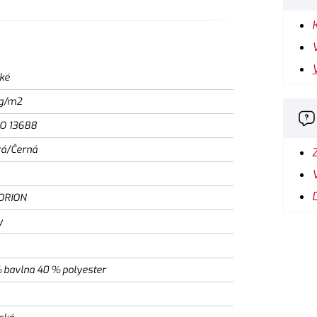
ké
g/m2
SO 13688
á/Černá
ORION
y
 bavlna 40 % polyester