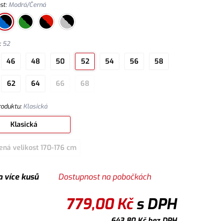
st
:
Modrá/Černá
:
52
46
48
50
52
54
56
58
62
64
66
68
roduktu
:
Klasická
Klasická
ená velikost 170-176 cm
a více kusů
Dostupnost na pobočkách
779,00
Kč
s DPH
643,80
Kč
bez DPH