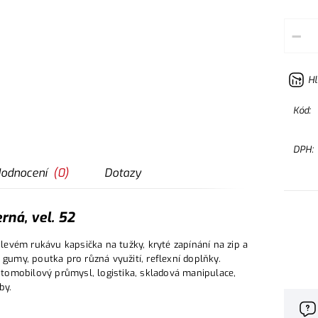
–
Hl
Kód:
DPH:
odnocení
(
0
)
Dotazy
ná, vel. 52
evém rukávu kapsička na tužky, kryté zapínání na zip a
 gumy, poutka pro různá využití, reflexní doplňky.
automobilový průmysl, logistika, skladová manipulace,
by.