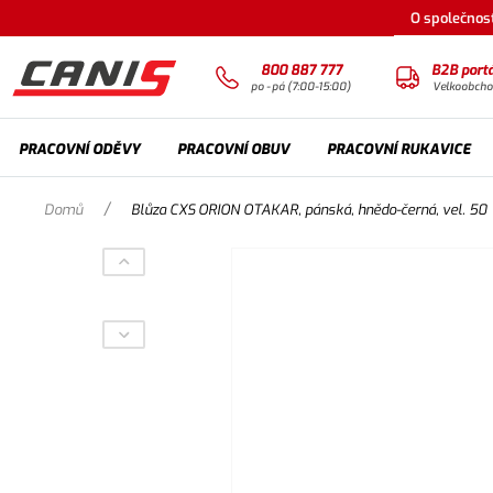
O společnost
800 887 777
B2B portá
po - pá (7:00-15:00)
Velkoobch
PRACOVNÍ ODĚVY
PRACOVNÍ OBUV
PRACOVNÍ RUKAVICE
/
Domů
Blůza CXS ORION OTAKAR, pánská, hnědo-černá, vel. 50