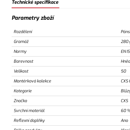
Technické specifikace
Parametry zboží
Rozdělení
Páns
Gramáž
280 
Normy
EN I
Barevnost
Hněd
Velikost
50
Montérková kolekce
CXS 
Kategorie
Blůz
Značka
CXS
Svrchní materiál
60 %
Reflexní doplňky
Ano