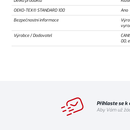
Délka produktu
Klas
OEKO-TEX® STANDARD 100
Ano
Bezpečnostní informace
Výro
vyro
Výrobce / Dodavatel
CANI
00, 
Přihlaste se k
Aby Vám už žád