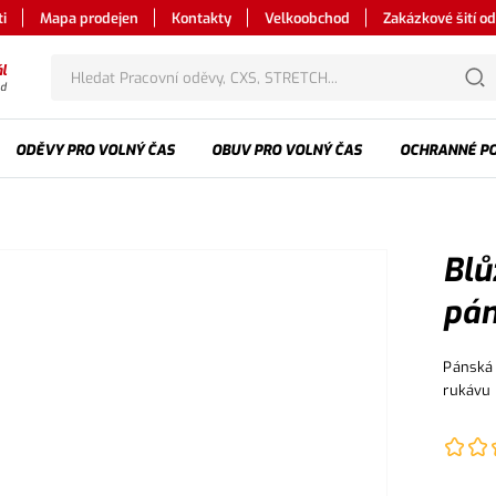
i
Mapa prodejen
Kontakty
Velkoobchod
Zakázkové šití o
l
od
ODĚVY PRO VOLNÝ ČAS
OBUV PRO VOLNÝ ČAS
OCHRANNÉ P
Blů
pán
Pánská 
rukávu 
multifu
gumy, r