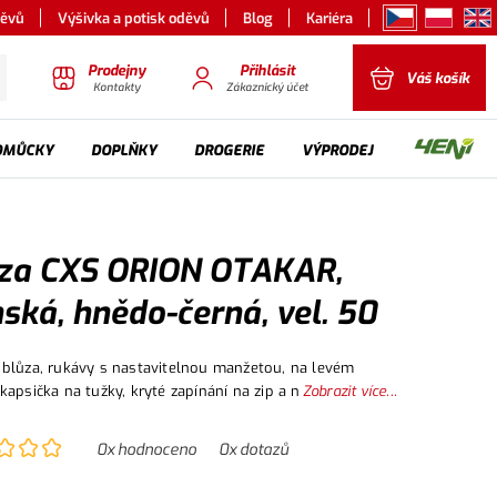
děvů
Výšivka a potisk oděvů
Blog
Kariéra
Prodejny
Přihlásit
Váš košík
Kontakty
Zákaznický účet
OMŮCKY
DOPLŇKY
DROGERIE
VÝPRODEJ
za CXS ORION OTAKAR,
ská, hnědo-černá, vel. 50
blůza, rukávy s nastavitelnou manžetou, na levém
kapsička na tužky, kryté zapínání na zip a na druky,
Zobrazit více...
nkční náprsní kapsy, boční kapsy, pas na bocích do
eflexní doplňky.
0
x hodnoceno
0
x dotazů