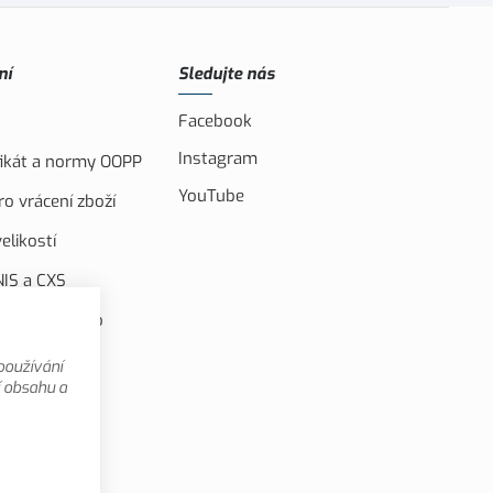
ní
Sledujte nás
Facebook
Instagram
ifikát a normy OOPP
YouTube
o vrácení zboží
elikostí
IS a CXS
ufinancováno
u unií
používání
 videa
í obsahu a