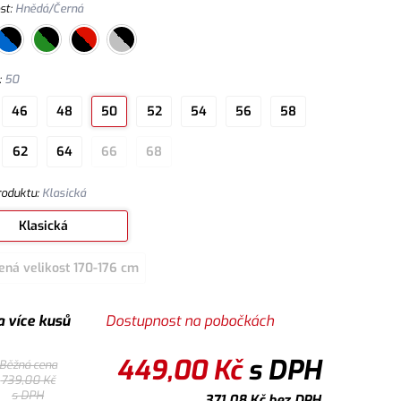
st
:
Hnědá/Černá
:
50
46
48
50
52
54
56
58
62
64
66
68
roduktu
:
Klasická
Klasická
ená velikost 170-176 cm
a více kusů
Dostupnost na pobočkách
449,00
Kč
s DPH
Běžná cena
739,00
Kč
s DPH
371,08
Kč
bez DPH