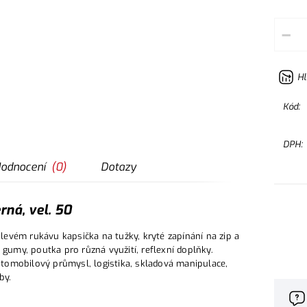
–
Hl
Kód:
DPH:
odnocení
(
0
)
Dotazy
ná, vel. 50
evém rukávu kapsička na tužky, kryté zapínání na zip a
 gumy, poutka pro různá využití, reflexní doplňky.
automobilový průmysl, logistika, skladová manipulace,
by.