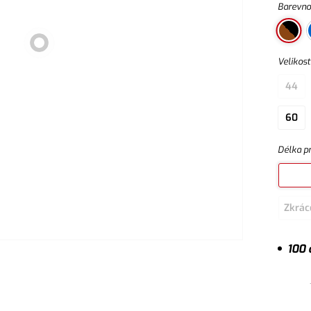
Barevno
Velikost
44
60
Délka p
Zkrác
100 