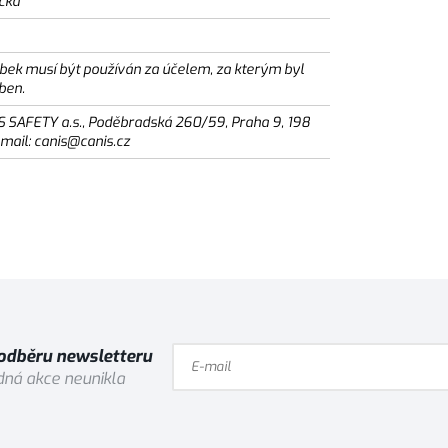
ická
bek musí být používán za účelem, za kterým byl
ben.
S SAFETY a.s., Poděbradská 260/59, Praha 9, 198
email: canis@canis.cz
 odběru newsletteru
ná akce neunikla