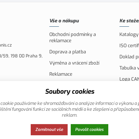
Vše o nákupu
Ke staže
Obchodní podmínky a
Katalogy
reklamace
nis.cz
ISO cert
Doprava a platba
/59, 198 00 Praha 9,
Doklad pr
Výměna a vrácení zboží
Tabulka v
Reklamace
Loga CAN
Náhradní plnění
FVE Spol
Soubory cookies
Akční leták
Evropsko
cookie používáme ke shromažďování a analýze informací o výkonu a 
Reklamní
ištění fungování funkcí ze sociálních médií a ke zlepšení a přizpůsoben
reklam.
Zamítnout vše
Povolit cookies