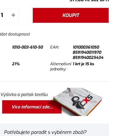
+
KOUPIT
ídat dostupnost
1010-003-610-50
EAN:
101000361050
8591940011970
8591940025434
21%
Alternativní
1
krt je
15
ks
jednotky:
Potřebujete poradit s výběrem zboží?