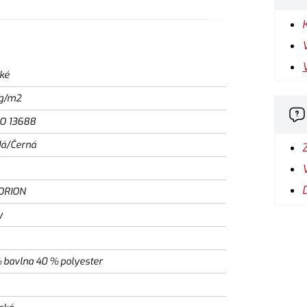
ké
g/m2
SO 13688
á/Černá
ORION
y
 bavlna 40 % polyester