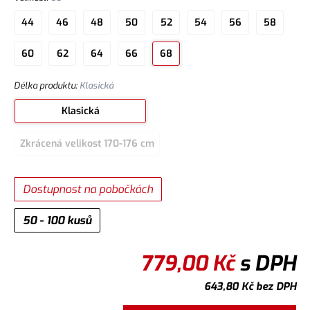
44
46
48
50
52
54
56
58
60
62
64
66
68
Délka produktu
:
Klasická
Klasická
Zkrácená velikost 170-176 cm
Dostupnost na pobočkách
50 - 100 kusů
779,00
Kč
s DPH
643,80
Kč
bez DPH