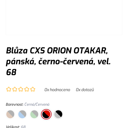
Blůza CXS ORION OTAKAR,
pánská, černo-červená, vel.
68
0
x hodnoceno
0
x dotazů
Barevnost
:
Černá/Červená
Velikost
:
68