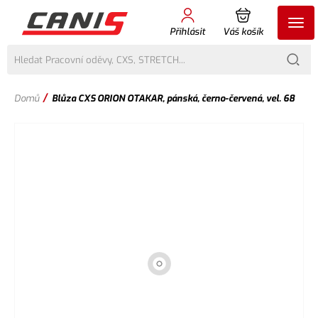
Přihlásit
Váš košík
/
Domů
Blůza CXS ORION OTAKAR, pánská, černo-červená, vel. 68