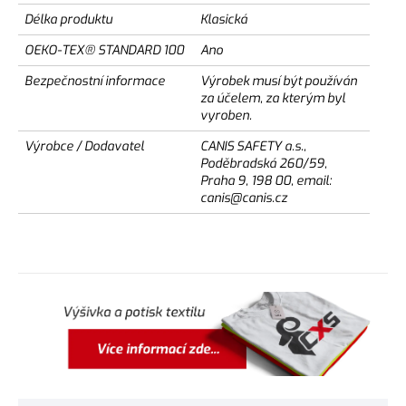
Délka produktu
Klasická
OEKO-TEX® STANDARD 100
Ano
Bezpečnostní informace
Výrobek musí být používán
za účelem, za kterým byl
vyroben.
Výrobce / Dodavatel
CANIS SAFETY a.s.,
Poděbradská 260/59,
Praha 9, 198 00, email:
canis@canis.cz