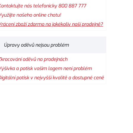
Kontaktujte nás telefonicky 800 887 777
Využijte našeho online chatu!
Vrácení zboží zdarma na jakékoliv naší prodejně?
Úpravy oděvů nejsou problém
Zkracování oděvů na prodejnách
Výšivka a potisk vašim logem není problém
Digitální potisk v nejvyšší kvalitě a dostupné ceně