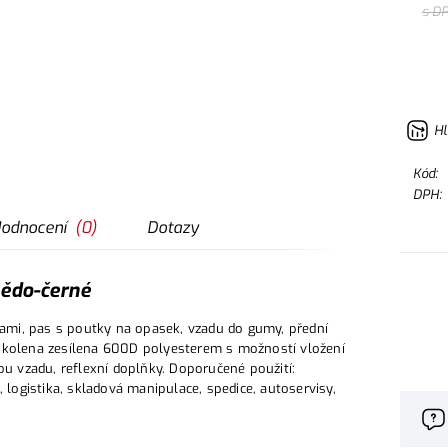
s D
Hl
Kód:
DPH:
odnocení
(
0
)
Dotazy
ědo-černé
ami, pas s poutky na opasek, vzadu do gumy, přední
, kolena zesílena 600D polyesterem s možností vložení
ou vzadu, reflexní doplňky. Doporučené použití:
 logistika, skladová manipulace, spedice, autoservisy,