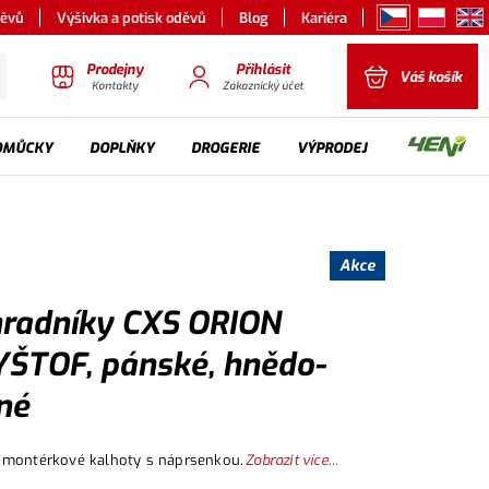
děvů
Výšivka a potisk oděvů
Blog
Kariéra
Prodejny
Přihlásit
Váš košík
Kontakty
Zákaznický účet
OMŮCKY
DOPLŇKY
DROGERIE
VÝPRODEJ
Akce
radníky CXS ORION
ŠTOF, pánské, hnědo-
né
 montérkové kalhoty s náprsenkou.
Zobrazit více...