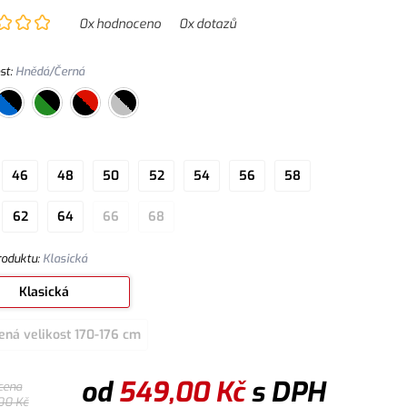
0
x hodnoceno
0
x dotazů
st
:
Hnědá/Černá
46
48
50
52
54
56
58
62
64
66
68
roduktu
:
Klasická
Klasická
ená velikost 170-176 cm
od
549,00
Kč
s DPH
cena
00
Kč