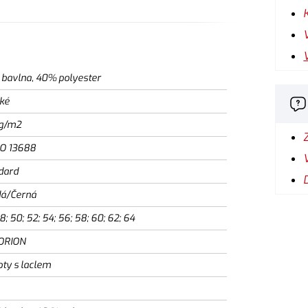
bavlna, 40% polyester
ké
g/m2
SO 13688
dard
á/Černá
8; 50; 52; 54; 56; 58; 60; 62; 64
ORION
oty s laclem