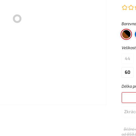
Barevno
Velikost
44
60
Délka p
Zkrác
Běžná 
od
859,