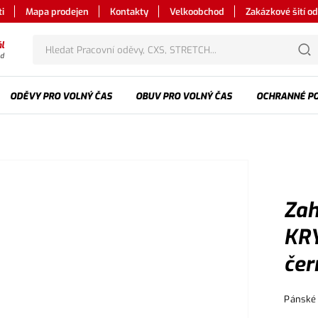
i
Mapa prodejen
Kontakty
Velkoobchod
Zakázkové šití o
l
od
ODĚVY PRO VOLNÝ ČAS
OBUV PRO VOLNÝ ČAS
OCHRANNÉ P
Zah
KRY
čer
Pánské