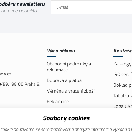
 odběru newsletteru
ná akce neunikla
Vše o nákupu
Ke staže
Obchodní podmínky a
Katalogy
reklamace
nis.cz
ISO cert
Doprava a platba
/59, 198 00 Praha 9,
Doklad pr
Výměna a vrácení zboží
Tabulka v
Reklamace
Loga CAN
Náhradní plnění
FVE Spol
Soubory cookies
Akční leták
Evropsko
cookie používáme ke shromažďování a analýze informací o výkonu a 