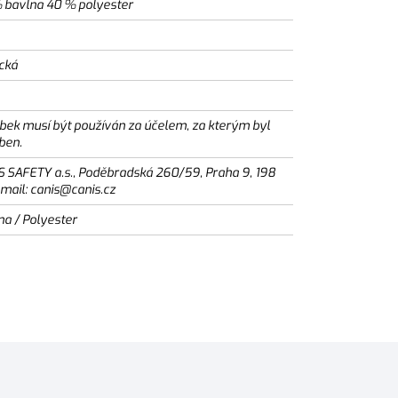
 bavlna 40 % polyester
ická
bek musí být používán za účelem, za kterým byl
ben.
S SAFETY a.s., Poděbradská 260/59, Praha 9, 198
email: canis@canis.cz
na / Polyester