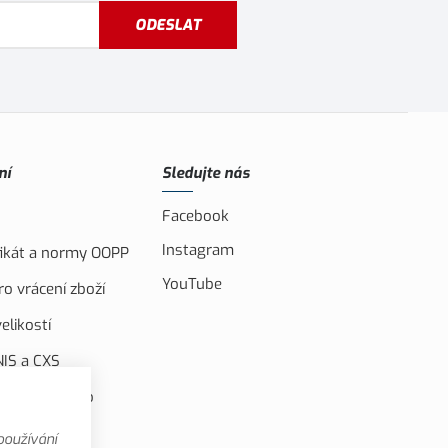
ODESLAT
ní
Sledujte nás
Facebook
Instagram
ifikát a normy OOPP
YouTube
o vrácení zboží
elikostí
IS a CXS
ufinancováno
u unií
používání