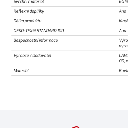
Svrchní materiál
60 %
Reflexní doplňky
Ano
Délka produktu
Klas
OEKO-TEX® STANDARD 100
Ano
Bezpečnostní informace
Výro
vyro
Výrobce / Dodavatel
CANI
00, 
Materiál
Bavl