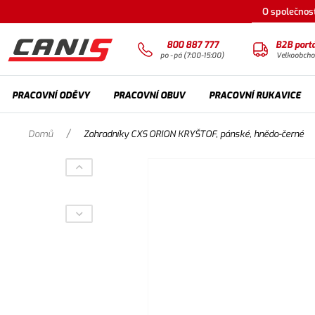
O společnost
800 887 777
B2B portá
po - pá (7:00-15:00)
Velkoobch
PRACOVNÍ ODĚVY
PRACOVNÍ OBUV
PRACOVNÍ RUKAVICE
/
Domů
Zahradníky CXS ORION KRYŠTOF, pánské, hnědo-černé