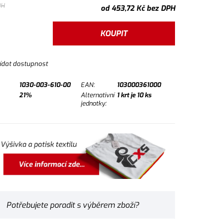
PH
od
453,72
Kč
bez DPH
KOUPIT
ídat dostupnost
1030-003-610-00
EAN:
103000361000
21%
Alternativní
1
krt je
10
ks
jednotky:
Potřebujete poradit s výběrem zboží?