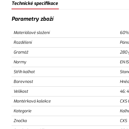
Technické specifikace
Parametry zboží
Materiálové složení
60% 
Rozdělení
Páns
Gramáž
280 
Normy
EN I
Střih kalhot
Stan
Barevnost
Hněd
Velikost
46; 4
Montérková kolekce
CXS 
Kategorie
Kalh
Značka
CXS