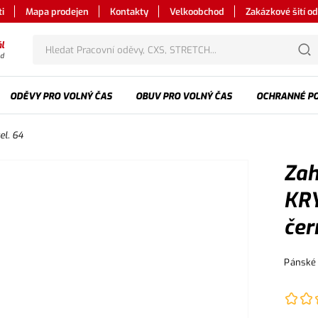
i
Mapa prodejen
Kontakty
Velkoobchod
Zakázkové šití o
l
od
ODĚVY PRO VOLNÝ ČAS
OBUV PRO VOLNÝ ČAS
OCHRANNÉ P
el. 64
Zah
KRY
čer
Pánské