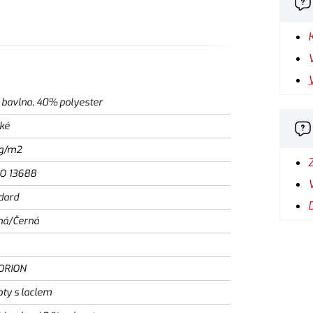
bavlna, 40% polyester
ké
g/m2
SO 13688
dard
ná/Černá
ORION
oty s laclem