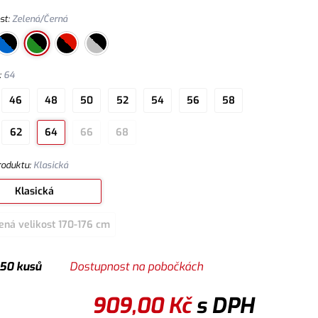
st
:
Zelená/Černá
:
64
46
48
50
52
54
56
58
62
64
66
68
roduktu
:
Klasická
Klasická
ená velikost 170-176 cm
 50 kusů
Dostupnost na pobočkách
909,00
Kč
s DPH