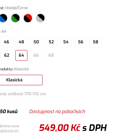
st
:
Hnědá/Černá
:
64
46
48
50
52
54
56
58
62
64
66
68
roduktu
:
Klasická
Klasická
ená velikost 170-176 cm
 50 kusů
Dostupnost na pobočkách
549,00
Kč
s DPH
Běžná cena
859,00
Kč