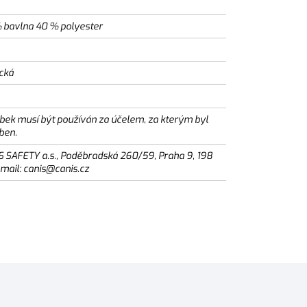
 bavlna 40 % polyester
ická
bek musí být používán za účelem, za kterým byl
ben.
S SAFETY a.s., Poděbradská 260/59, Praha 9, 198
email: canis@canis.cz