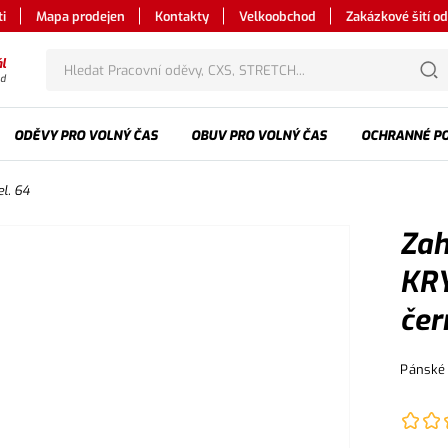
i
Mapa prodejen
Kontakty
Velkoobchod
Zakázkové šití o
l
od
ODĚVY PRO VOLNÝ ČAS
OBUV PRO VOLNÝ ČAS
OCHRANNÉ P
l. 64
Zah
KRY
čer
Pánské