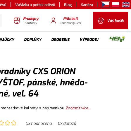
děvů
Výšivka a potisk oděvů
Blog
Kariéra
Prodejny
Přihlásit
Váš košík
Kontakty
Zákaznický účet
OMŮCKY
DOPLŇKY
DROGERIE
VÝPRODEJ
radníky CXS ORION
ŠTOF, pánské, hnědo-
né, vel. 64
 montérkové kalhoty s náprsenkou.
Zobrazit více...
0
x hodnoceno
0
x dotazů