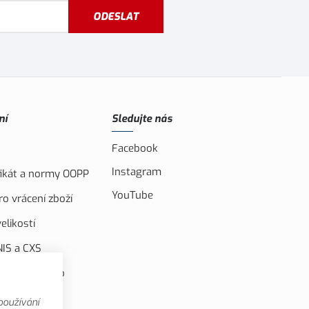
ODESLAT
ní
Sledujte nás
Facebook
Instagram
ifikát a normy OOPP
YouTube
o vrácení zboží
elikostí
IS a CXS
ufinancováno
u unií
používání