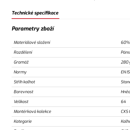
Technické specifikace
Parametry zboží
Materiálové složení
60% 
Rozdělení
Páns
Gramáž
280 
Normy
EN I
Střih kalhot
Stan
Barevnost
Hněd
Velikost
64
Montérková kolekce
CXS 
Kategorie
Kalh