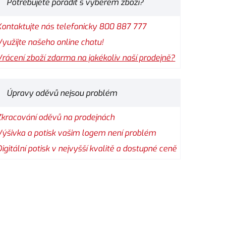
Potřebujete poradit s výběrem zboží?
Kontaktujte nás telefonicky 800 887 777
Využijte našeho online chatu!
Vrácení zboží zdarma na jakékoliv naší prodejně?
Úpravy oděvů nejsou problém
Zkracování oděvů na prodejnách
Výšivka a potisk vašim logem není problém
Digitální potisk v nejvyšší kvalitě a dostupné ceně