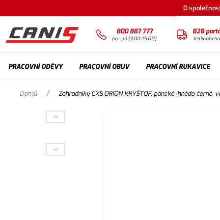
O společnost
800 887 777
B2B portá
po - pá (7:00-15:00)
Velkoobch
PRACOVNÍ ODĚVY
PRACOVNÍ OBUV
PRACOVNÍ RUKAVICE
/
Domů
Zahradníky CXS ORION KRYŠTOF, pánské, hnědo-černé, ve