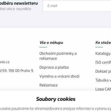
 odběru newsletteru
ná akce neunikla
Vše o nákupu
Ke staže
Obchodní podmínky a
Katalogy
reklamace
nis.cz
ISO cert
Doprava a platba
/59, 198 00 Praha 9,
Doklad pr
Výměna a vrácení zboží
Tabulka v
Reklamace
Loga CAN
Náhradní plnění
FVE Spol
Soubory cookies
Akční leták
Evropsko
cookie používáme ke shromažďování a analýze informací o výkonu a 