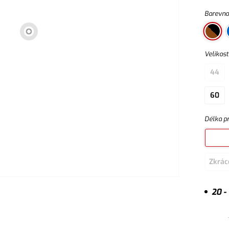
Barevno
Velikost
44
60
Délka p
Zkrác
20 -