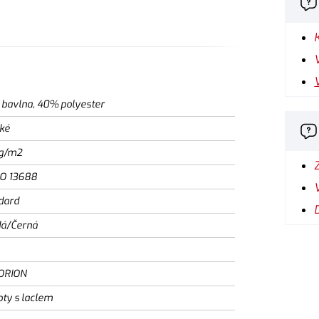
bavlna, 40% polyester
ké
g/m2
SO 13688
dard
á/Černá
ORION
oty s laclem