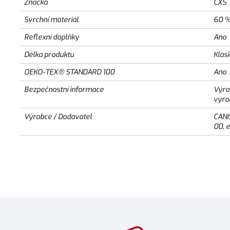
Značka
CXS
Svrchní materiál
60 %
Reflexní doplňky
Ano
Délka produktu
Klas
OEKO-TEX® STANDARD 100
Ano
Bezpečnostní informace
Výro
vyro
Výrobce / Dodavatel
CANI
00, 