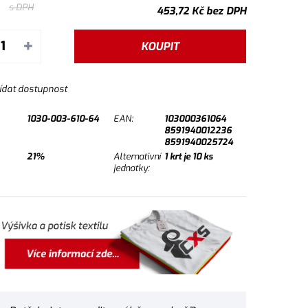
s DPH
453,72
Kč
bez DPH
+
KOUPIT
ídat dostupnost
1030-003-610-64
EAN:
103000361064
8591940012236
8591940025724
21%
Alternativní
1
krt je
10
ks
jednotky: