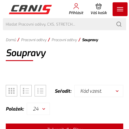
Přihlásit
Váš košík
/
/
/
Domů
Pracovní oděvy
Pracovní oděvy
Soupravy
Soupravy
Kód vzest.
Seřadit:
24
Položek: