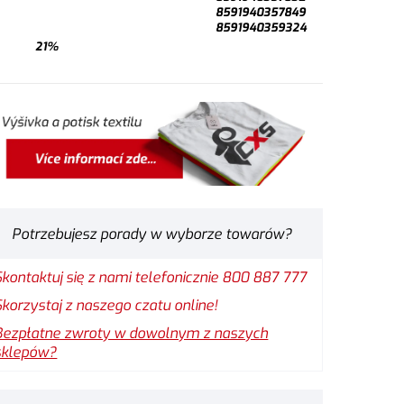
8591940357849
8591940359324
21%
Potrzebujesz porady w wyborze towarów?
Skontaktuj się z nami telefonicznie 800 887 777
Skorzystaj z naszego czatu online!
Bezpłatne zwroty w dowolnym z naszych
sklepów?