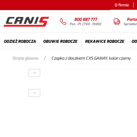
O firmie
800 887 777
Porta
Pon. - Pt. (7:00 - 15:00)
Sprzedaż
ODZIEŻ ROBOCZA
OBUWIE ROBOCZE
RĘKAWICE ROBOCZE
OD
/
Strona główna
Czapka z daszkiem CXS GAMAY, kolor czarny