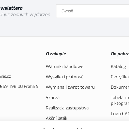
ewslettera
ił już żadnych wydarzeń
O zakupie
Do pobra
Warunki handlowe
Katalog
nis.cz
Wysyłka i płatność
Certyfika
/59, 198 00 Praha 9,
Wymiana i zwrot towaru
Dokumen
Skarga
Tabela r
piktogr
Realizacja zastępstwa
Logo CAN
Akční leták
Fotowolt