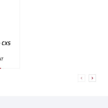
m CXS
AT