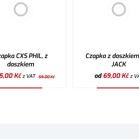
apka CXS PHIL, z
Czapka z daszkie
daszkiem
JACK
5,00
Kč
od
69,00
Kč
z VAT
z V
59,00
Kč
Wybierz wariant
Wybierz wariant