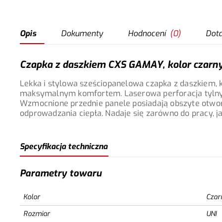
Opis
Dokumenty
Hodnocení
(
0
)
Dot
Czapka z daszkiem CXS GAMAY, kolor czarn
Lekka i stylowa sześciopanelowa czapka z daszkiem, 
maksymalnym komfortem. Laserowa perforacja tylnyc
Wzmocnione przednie panele posiadają obszyte otwo
odprowadzania ciepła. Nadaje się zarówno do pracy, ja
Specyfikacja techniczna
Parametry towaru
Kolor
Czar
Rozmiar
UNI