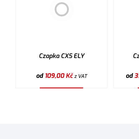
Czapka CXS ELY
Cz
od
109,00
Kč
od
3
z VAT
Wybierz wariant