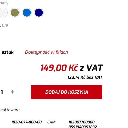
zarny
r
:
UNI
 sztuk
Dostępność w filiach
149,00
Kč
z VAT
123,14
Kč
bez VAT
+
DODAJ DO KOSZYKA
lnuj towaru
1820-077-800-00
EAN:
182007780000
8591940357832