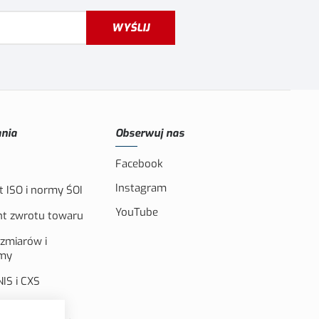
WYŚLIJ
nia
Obserwuj nas
Facebook
Instagram
t ISO i normy ŚOI
YouTube
t zwrotu towaru
ozmiarów i
amy
IS i CXS
aika