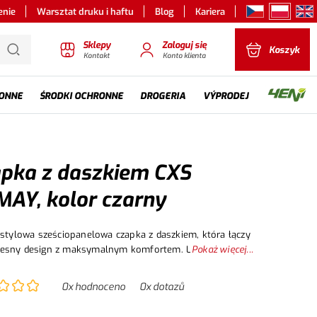
enie
Warsztat druku i haftu
Blog
Kariera
Sklepy
Zaloguj się
Koszyk
Kontakt
Konto klienta
ONNE
ŚRODKI OCHRONNE
DROGERIA
VÝPRODEJ
pka z daszkiem CXS
AY, kolor czarny
 stylowa sześciopanelowa czapka z daszkiem, która łączy
esny design z maksymalnym komfortem. Laserowa
Pokaż więcej...
cja tylnych paneli zapewnia doskonałą wentylację.
ione przednie panele posiadają obszyte otwory
0
x hodnoceno
0
x dotazů
cyjne dla dodatkowe