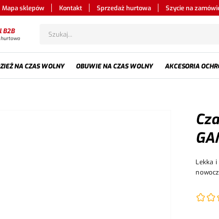
Mapa sklepów
Kontakt
Sprzedaż hurtowa
Szycie na zamówi
l B2B
 hurtowa
ZIEŻ NA CZAS WOLNY
OBUWIE NA CZAS WOLNY
AKCESORIA OCHR
Cza
GAM
Lekka i
nowocz
perfora
Wzmocn
wentyla