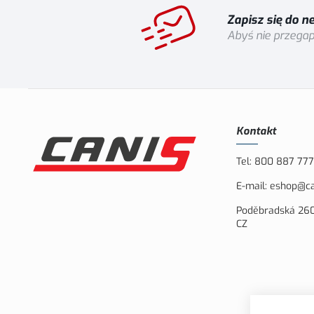
Zapisz się do n
Abyś nie przegap
Kontakt
Tel:
800 887 777
E-mail:
eshop@ca
Poděbradská 260
CZ