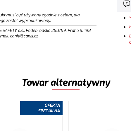
ukt musi być używany zgodnie z celem, dla
ego został wyprodukowany.
S SAFETY a.s., Poděbradská 260/59, Praha 9, 198
email: canis@canis.cz
Towar alternatywny
OFERTA
SPECJALNA