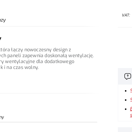
VAT:
azy
y
która łączy nowoczesny design z
h paneli zapewnia doskonałą wentylację.
ry wentylacyjne dla dodatkowego
k i na czas wolny.
ny