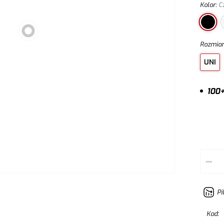
Kolor
:
C
Rozmia
UNI
100+
–
Pi
Kod: