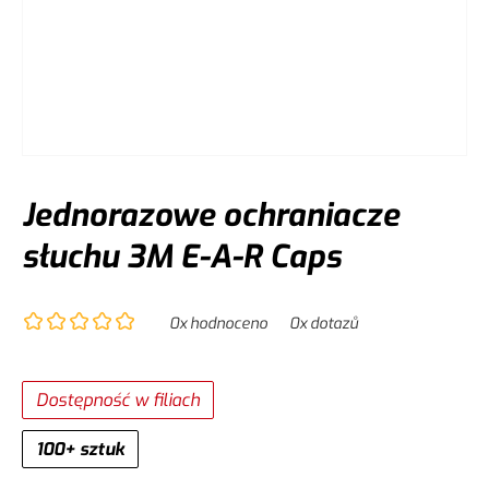
Jednorazowe ochraniacze
słuchu 3M E-A-R Caps
0
x hodnoceno
0
x dotazů
Dostępność w filiach
100+ sztuk