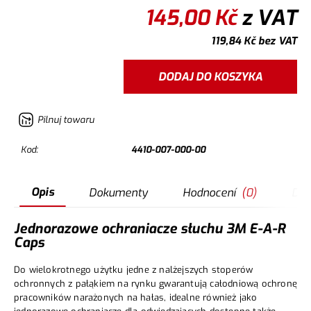
145,00
Kč
z VAT
119,84
Kč
bez VAT
DODAJ DO KOSZYKA
Pilnuj towaru
Kod:
4410-007-000-00
Opis
Dokumenty
Hodnocení
(
0
)
Dot
Jednorazowe ochraniacze słuchu 3M E-A-R
Caps
Do wielokrotnego użytku jedne z nalżejszych stoperów
ochronnych z pałąkiem na rynku gwarantują całodniową ochronę
pracowników narażonych na hałas, idealne również jako