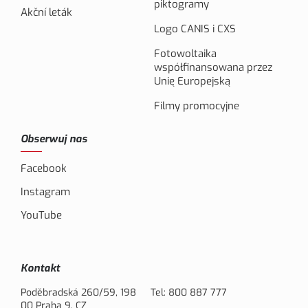
piktogramy
Akční leták
Logo CANIS i CXS
Fotowoltaika
współfinansowana przez
Unię Europejską
Filmy promocyjne
Obserwuj nas
Facebook
Instagram
YouTube
Kontakt
Poděbradská 260/59, 198
Tel:
800 887 777
00 Praha 9, CZ