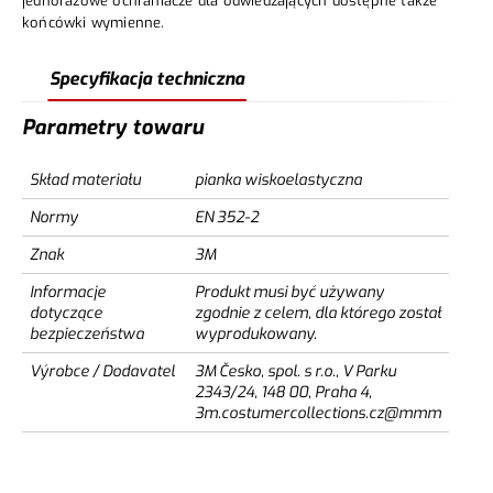
jednorazowe ochraniacze dla odwiedzających dostępne także
końcówki wymienne.
Specyfikacja techniczna
Parametry towaru
Skład materiału
pianka wiskoelastyczna
Normy
EN 352-2
Znak
3M
Informacje
Produkt musi być używany
dotyczące
zgodnie z celem, dla którego został
bezpieczeństwa
wyprodukowany.
Výrobce / Dodavatel
3M Česko, spol. s r.o., V Parku
2343/24, 148 00, Praha 4,
3m.costumercollections.cz@mmm