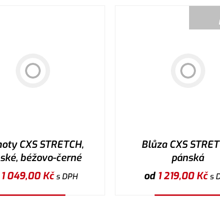
hoty CXS STRETCH,
Blůza CXS STRET
ské, béžovo-černé
pánská
d
1 049,00
Kč
od
1 219,00
Kč
s DPH
s 
Vybrat variantu
Vybrat variantu