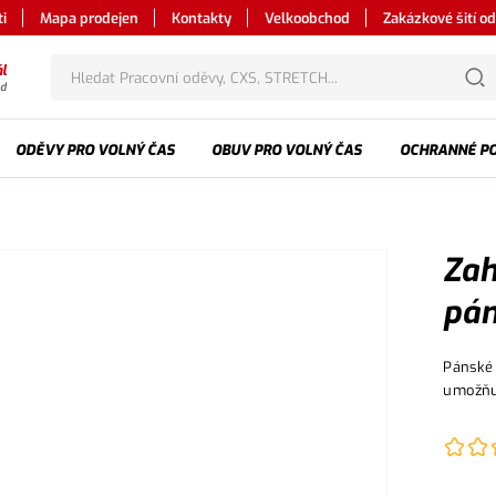
i
Mapa prodejen
Kontakty
Velkoobchod
Zakázkové šití o
l
od
ODĚVY PRO VOLNÝ ČAS
OBUV PRO VOLNÝ ČAS
OCHRANNÉ P
Zah
pán
Pánské 
umožňuj