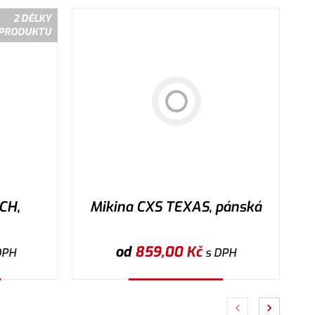
2 DÉLKY
PRODUKTU
CH,
Mikina CXS TEXAS, pánská
od
859,00
Kč
DPH
s DPH
Vybrat variantu