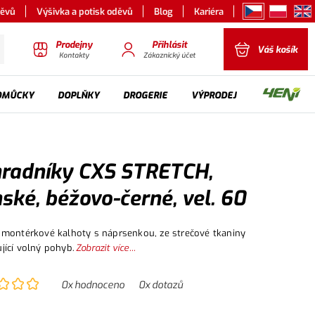
děvů
Výšivka a potisk oděvů
Blog
Kariéra
Prodejny
Přihlásit
Váš košík
Kontakty
Zákaznický účet
OMŮCKY
DOPLŇKY
DROGERIE
VÝPRODEJ
radníky CXS STRETCH,
ské, béžovo-černé, vel. 60
montérkové kalhoty s náprsenkou, ze strečové tkaniny
ící volný pohyb.
Zobrazit více...
0
x hodnoceno
0
x dotazů