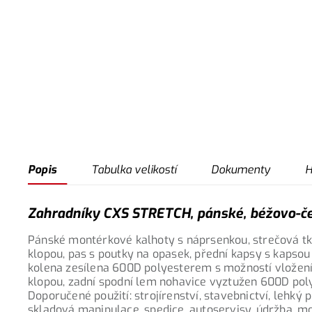
Popis
Tabulka velikostí
Dokumenty
H
Zahradníky CXS STRETCH, pánské, béžovo-če
Pánské montérkové kalhoty s náprsenkou, strečová tk
klopou, pas s poutky na opasek, přední kapsy s kapsou
kolena zesílena 600D polyesterem s možností vložení 
klopou, zadní spodní lem nohavice vyztužen 600D poly
Doporučené použití: strojírenství, stavebnictví, lehký
skladová manipulace, spedice, autoservisy, údržba, m