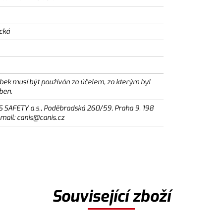
ická
bek musí být používán za účelem, za kterým byl
ben.
S SAFETY a.s., Poděbradská 260/59, Praha 9, 198
email: canis@canis.cz
Související zboží