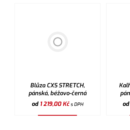
Blůza CXS STRETCH,
Kal
pánská, béžovo-černá
pán
od
1 219,00
Kč
o
s DPH
Vybrat variantu