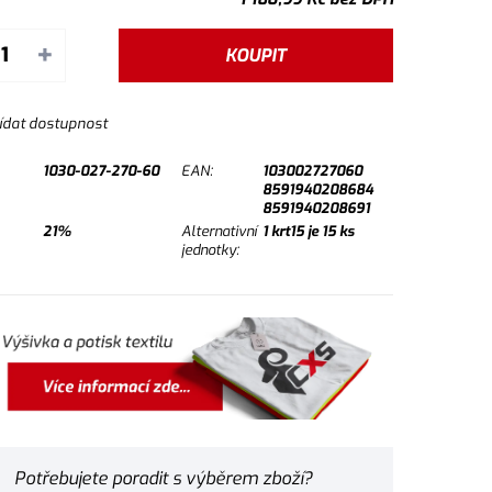
+
KOUPIT
ídat dostupnost
1030-027-270-60
EAN:
103002727060
8591940208684
8591940208691
21%
Alternativní
1
krt15 je
15
ks
jednotky:
Potřebujete poradit s výběrem zboží?