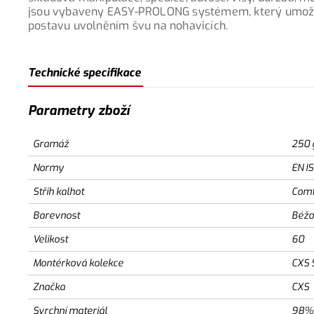
jsou vybaveny EASY-PROLONG systémem, který umožňu
postavu uvolněním švu na nohavicích.
Technické specifikace
Parametry zboží
Gramáž
250 
Normy
EN I
Střih kalhot
Comf
Barevnost
Béžo
Velikost
60
Montérková kolekce
CXS 
Značka
CXS
Svrchní materiál
98% 