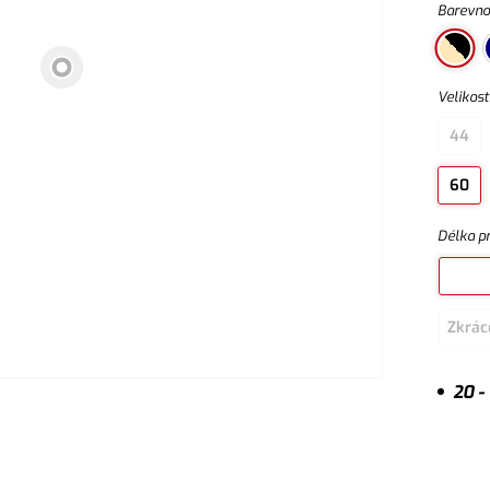
Barevno
Velikost
44
60
Délka p
Zkrác
20 -