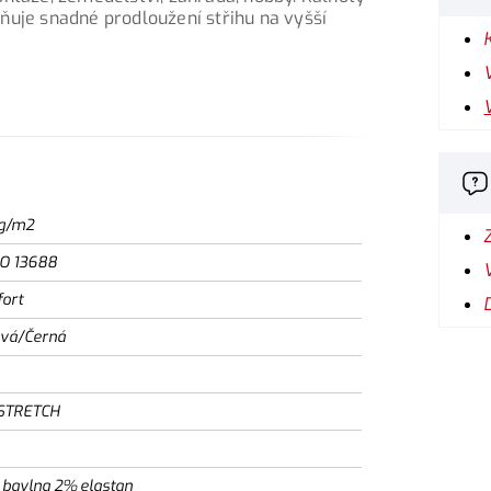
je snadné prodloužení střihu na vyšší
g/m2
SO 13688
ort
vá/Černá
STRETCH
bavlna 2% elastan