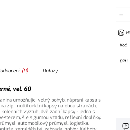
–
Hl
Kód:
DPH:
odnocení
(
0
)
Dotazy
rné, vel. 60
anina umožňující volný pohyb, náprsní kapsa s
 na zip, multifunkční kapsy na obou stranách,
kolenních výztuh, dvě zadní kapsy - jedna s
esterem, šle s gumou vzadu, reflexní doplňky.
 průmysl, automobilový průmysl, logistika,
ontáže, zemědělství, zahrada, hobby. Kalhoty