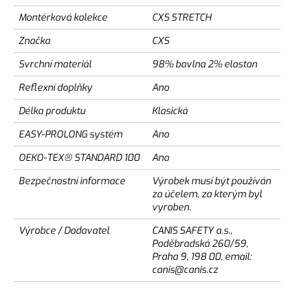
Montérková kolekce
CXS STRETCH
Značka
CXS
Svrchní materiál
98% bavlna 2% elastan
Reflexní doplňky
Ano
Délka produktu
Klasická
EASY-PROLONG systém
Ano
OEKO-TEX® STANDARD 100
Ano
Bezpečnostní informace
Výrobek musí být používán
za účelem, za kterým byl
vyroben.
Výrobce / Dodavatel
CANIS SAFETY a.s.,
Poděbradská 260/59,
Praha 9, 198 00, email:
canis@canis.cz