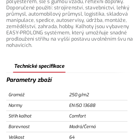
polyesterem, šle s gumou vzadu, reflexní doplňky.
Doporučené použití: strojírenství, stavebnictví, lehký
průmysl, automobilový průmysl, logistika, skladová
manipulace, spedice, autoservisy, údržba, montáže,
zemědělství, zahrada, hobby. Kalhoty jsou vybaveny
EASY-PROLONG systémem, který umožňuje snadné
prodloužení střihu na vyšší postavu uvolněním švu na
nohavicích.
Technické specifikace
Parametry zboží
Gramáž
250 g/m2
Normy
EN ISO 13688
Střih kalhot
Comfort
Barevnost
Modrá/Černá
Velikost
64