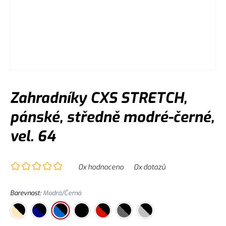
Zahradníky CXS STRETCH,
pánské, středně modré-černé,
vel. 64
0
x hodnoceno
0
x dotazů
Barevnost
:
Modrá/Černá