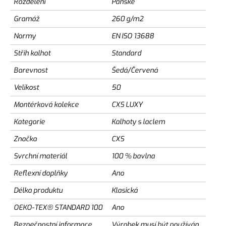
Rozdělení
Pánské
Gramáž
260 g/m2
Normy
EN ISO 13688
Střih kalhot
Standard
Barevnost
Šedá/Červená
Velikost
50
Montérková kolekce
CXS LUXY
Kategorie
Kalhoty s laclem
Značka
CXS
Svrchní materiál
100 % bavlna
Reflexní doplňky
Ano
Délka produktu
Klasická
OEKO-TEX® STANDARD 100
Ano
Bezpečnostní informace
Výrobek musí být používán