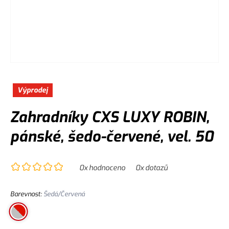
Výprodej
Zahradníky CXS LUXY ROBIN,
pánské, šedo-červené, vel. 50
0
x hodnoceno
0
x dotazů
Barevnost
:
Šedá/Červená