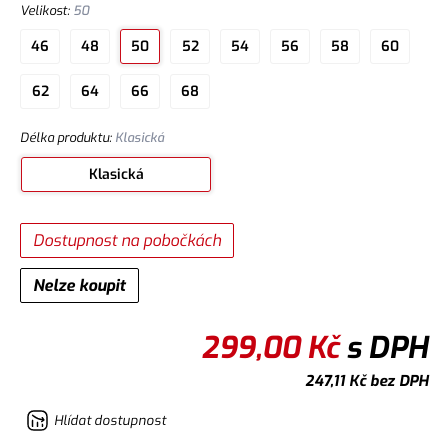
Velikost
:
50
46
48
50
52
54
56
58
60
62
64
66
68
Délka produktu
:
Klasická
Klasická
Dostupnost na pobočkách
Nelze koupit
299,00
Kč
s DPH
247,11
Kč
bez DPH
Hlídat dostupnost