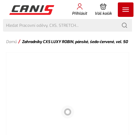
Přihlásit
Váš košík
/
Domů
Zahradníky CXS LUXY ROBIN, pánské, šedo-červené, vel. 50