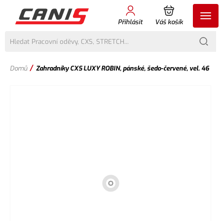
Přihlásit
Váš košík
/
Domů
Zahradníky CXS LUXY ROBIN, pánské, šedo-červené, vel. 46