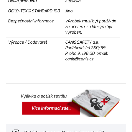
Délka produktu
Klasická
OEKO-TEX® STANDARD 100
Ano
Bezpečnostní informace
Výrobek musí být používán
za účelem, za kterým byl
vyroben.
Výrobce / Dodavatel
CANIS SAFETY a.s.,
Poděbradská 260/59,
Praha 9, 198 00, email:
canis@canis.cz