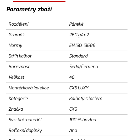
Parametry zboží
Rozdělení
Pánské
Gramáž
260 g/m2
Normy
EN ISO 13688
Střih kalhot
Standard
Barevnost
Šedá/Červená
Velikost
46
Montérková kolekce
CXS LUXY
Kategorie
Kalhoty s laclem
Značka
CXS
Svrchní materiál
100 % bavlna
Reflexní doplňky
Ano