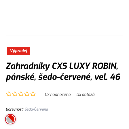
Výprodej
Zahradníky CXS LUXY ROBIN,
pánské, šedo-červené, vel. 46
0
x hodnoceno
0
x dotazů
Barevnost
:
Šedá/Červená