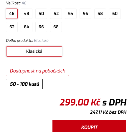
Velikost
:
46
46
48
50
52
54
56
58
60
62
64
66
68
Délka produktu
:
Klasická
Klasická
Dostupnost na pobočkách
50 - 100 kusů
299,00
Kč
s DPH
247,11
Kč
bez DPH
KOUPIT