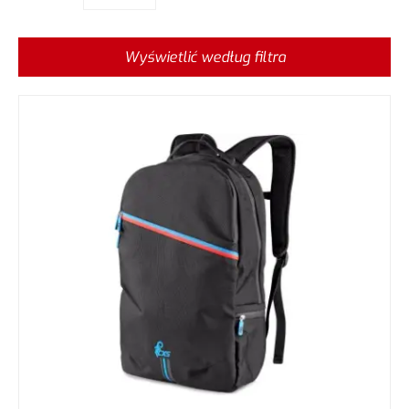
Wyświetlić według filtra