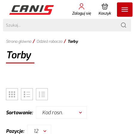
Zaloguj się
Koszyk
/
/
Strona główna
Odzież robocza
Torby
Torby
Kod rosn.
Sortowanie:
12
Pozycje: